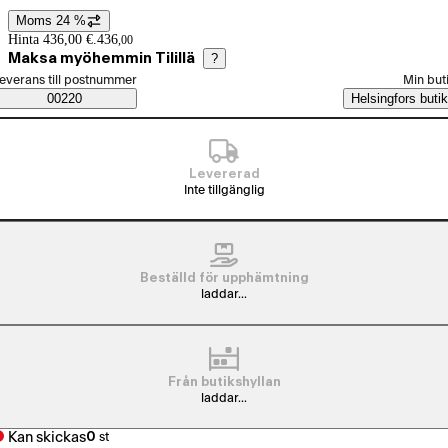
Moms 24 %
Prisinformation
Hinta 436,00 €.
436
,
00
Maksa myöhemmin Tilillä
?
älj beställningssätt
everans till postnummer
Min but
Saatavuustiedot
00220
Helsingfors butik
Levererad
Inte tillgänglig
Beställd för upphämtning
laddar...
Från butikshyllan
laddar...
Kan skickas
0
st