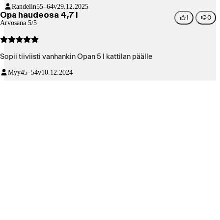
Randelin
55–64v
29.12.2025
Opa haudeosa 4,7 l
1
0
Arvosana 5/5
Sopii tiiviisti vanhankin Opan 5 l kattilan päälle
Myy
45–54v
10.12.2024