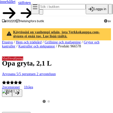
innehållet
sidfoten
Logga in
00220
Helsingfors butik
sv
Käytössäsi on vanhempi selain, jota Verkkokauppa.com-
sivusto ei enää tue. Lue lisää täältä.
Etusivu
/
Hem och trädgård
/
Grillning och matlagning
/
Grytor och
kastruller
/
Kastruller och stekpannor
/
Produkt 966578
Slutförsäljning
Opa gryta, 2,1 L
Arvosana 5/5 perustuen 2 arvosteluun
2
recensioner
1
fråga
Produktbilder och videor
Visa produktbild 2
Visa produktbild 1