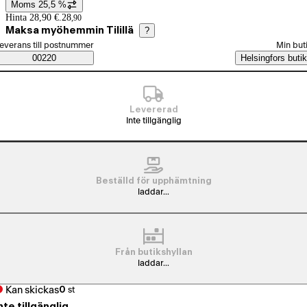
Moms 25,5 %
Prisinformation
Hinta 28,90 €.
28
,
90
Maksa myöhemmin Tilillä
?
älj beställningssätt
everans till postnummer
Min but
Saatavuustiedot
00220
Helsingfors butik
Levererad
Inte tillgänglig
Beställd för upphämtning
laddar...
Från butikshyllan
laddar...
Kan skickas
0
st
nte tillgänglig