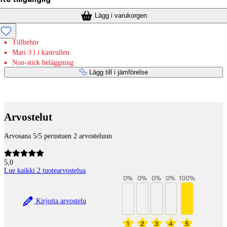
Lägg i varukorgen
Tillbehör
Mari 3 l i kastrullen
Non-stick beläggning
Lägg till i jämförelse
Betaltjänster
Arvostelut
Arvosana 5/5 perustuen 2 arvosteluun
5,0
Lue kaikki 2 tuotearvostelua
0
%
0
%
0
%
0
%
100
%
Kirjoita arvostelu
1
2
3
4
5