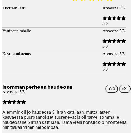
Tuotteen laatu
Arvosana 5/5
5,0
Vastinetta rahalle
Arvosana 5/5
5,0
Käyttömukavuus
Arvosana 5/5
5,0
Isomman perheen haudeosa
0
1
Arvosana 5/5
Aiemmin oli jo haudeosa 3 litran kattilaan, mutta lasten
kasvaessa puuroannokset suurenevat ja oli tarve isommalle
haudeosalle 5 litran kattilaan. Tämä vielä nonstick-pinnoitteella,
niin tiskaaminen helpompaa.