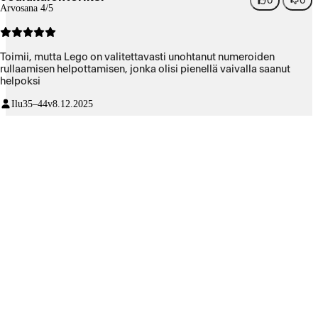
0
0
Arvosana 4/5
Toimii, mutta Lego on valitettavasti unohtanut numeroiden
rullaamisen helpottamisen, jonka olisi pienellä vaivalla saanut
helpoksi
Ilu
35–44v
8.12.2025