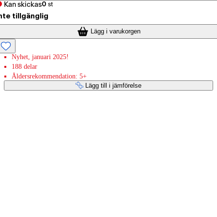
Kan skickas
0
st
nte tillgänglig
Lägg i varukorgen
Nyhet, januari 2025!
188 delar
Åldersrekommendation: 5+
Lägg till i jämförelse
Betaltjänster