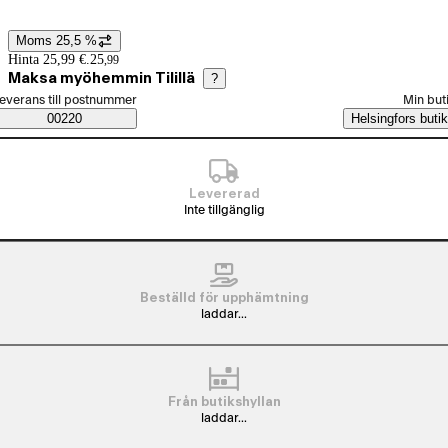
Moms 25,5 %
Prisinformation
Hinta 25,99 €.
25
,
99
Maksa myöhemmin Tilillä
?
älj beställningssätt
everans till postnummer
Min but
Saatavuustiedot
00220
Helsingfors butik
Levererad
Inte tillgänglig
Beställd för upphämtning
laddar...
Från butikshyllan
laddar...