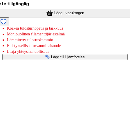
nte tillgänglig
Lägg i varukorgen
Korkea tulostusnopeus ja tarkkuus
Monipuolinen filamenttijärjestelmä
Lämmitetty tulostuskammio
Edistykselliset turvaominaisuudet
Laaja yhteysmahdollisuus
Lägg till i jämförelse
Betaltjänster