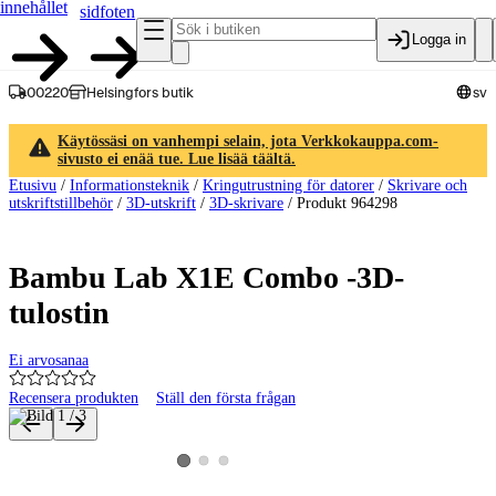
innehållet
sidfoten
Logga in
00220
Helsingfors butik
sv
Käytössäsi on vanhempi selain, jota Verkkokauppa.com-
sivusto ei enää tue. Lue lisää täältä.
Etusivu
/
Informationsteknik
/
Kringutrustning för datorer
/
Skrivare och
utskriftstillbehör
/
3D-utskrift
/
3D-skrivare
/
Produkt 964298
Bambu Lab X1E Combo -3D-
tulostin
Ei arvosanaa
Recensera produkten
Ställ den första frågan
Produktbilder och videor
Visa produktbild 2
Visa produktbild 3
Visa produktbild 1