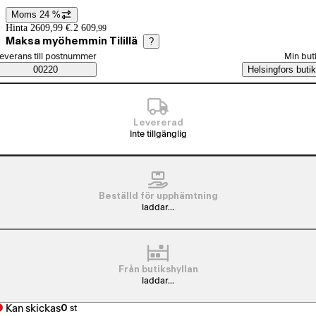
Moms 24 %
Prisinformation
Hinta 2609,99 €.
2 609
,
99
Maksa myöhemmin Tilillä
?
älj beställningssätt
everans till postnummer
Min but
Saatavuustiedot
00220
Helsingfors butik
Levererad
Inte tillgänglig
Beställd för upphämtning
laddar...
Från butikshyllan
laddar...
Kan skickas
0
st