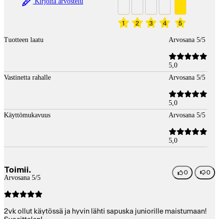
Kirjoita arvostelu
1
2
3
4
5
Tuotteen laatu
Arvosana 5/5
5,0
Vastinetta rahalle
Arvosana 5/5
5,0
Käyttömukavuus
Arvosana 5/5
5,0
Toimii.
0
0
Arvosana 5/5
2vk ollut käytössä ja hyvin lähti sapuska juniorille maistumaan!