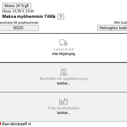
Moms 24 %
Prisinformation
Hinta 19,99 €.
19
,
99
Maksa myöhemmin Tilillä
?
älj beställningssätt
everans till postnummer
Min but
Saatavuustiedot
00220
Helsingfors butik
Levererad
Inte tillgänglig
Beställd för upphämtning
laddar...
Från butikshyllan
laddar...
Kan skickas
0
st