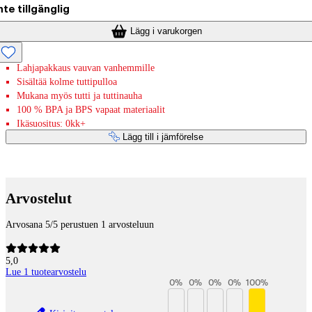
nte tillgänglig
Lägg i varukorgen
Lahjapakkaus vauvan vanhemmille
Sisältää kolme tuttipulloa
Mukana myös tutti ja tuttinauha
100 % BPA ja BPS vapaat materiaalit
Ikäsuositus: 0kk+
Lägg till i jämförelse
Betaltjänster
Arvostelut
Arvosana 5/5 perustuen 1 arvosteluun
5,0
Lue 1 tuotearvostelu
0
%
0
%
0
%
0
%
100
%