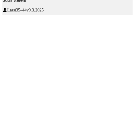
Suosittelen!
Lassi
35–44v
9.3.2025