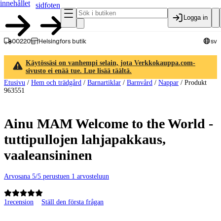
innehållet
sidfoten
Logga in
00220
Helsingfors butik
sv
Käytössäsi on vanhempi selain, jota Verkkokauppa.com-
sivusto ei enää tue. Lue lisää täältä.
Etusivu
/
Hem och trädgård
/
Barnartiklar
/
Barnvård
/
Nappar
/
Produkt
963551
Ainu MAM Welcome to the World -
tuttipullojen lahjapakkaus,
vaaleansininen
Arvosana 5/5 perustuen 1 arvosteluun
1
recension
Ställ den första frågan
Produktbilder och videor