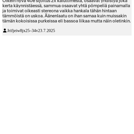
Oikein hyvä 40e sijoitus 2x kaiuttimesta, osaavat yhdistyä joka
kerta käynnistäessä, sammua osaavat yhtä pömpeliä painamalla
ja toimivat oikeasti stereona vaikka hankala tähän hintaan
tämmöistä on uskoa. Äänenlaatu on ihan samaa kuin muissakin
tämän kokoisissa purkeissa eli bassoa liikaa mutta näin oletinkin.
Jrifjeiw8jx
25–34v
23.7.2025