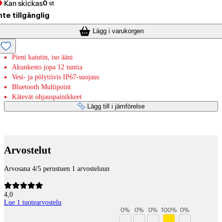
Kan skickas
0
st
nte tillgänglig
Lägg i varukorgen
Pieni kaiutin, iso ääni
Akunkesto jopa 12 tuntia
Vesi- ja pölytiivis IP67-suojaus
Bluetooth Multipoint
Kätevät ohjauspainikkeet
Lägg till i jämförelse
Betaltjänster
Arvostelut
Arvosana 4/5 perustuen 1 arvosteluun
4,0
Lue 1 tuotearvostelu
0
%
0
%
0
%
100
%
0
%