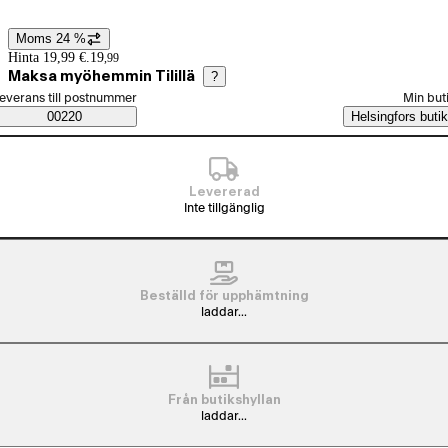
Moms 24 %
Prisinformation
Hinta 19,99 €.
19
,
99
Maksa myöhemmin Tilillä
?
älj beställningssätt
everans till postnummer
Min but
Saatavuustiedot
00220
Helsingfors butik
Levererad
Inte tillgänglig
Beställd för upphämtning
laddar...
Från butikshyllan
laddar...