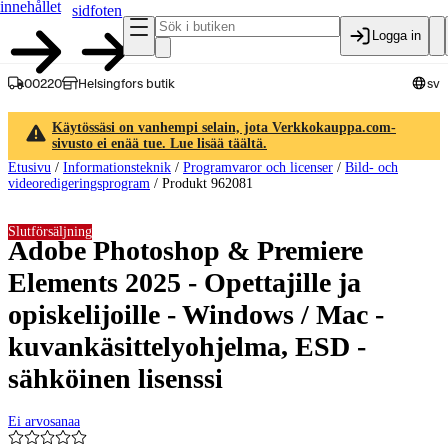
innehållet
sidfoten
Logga in
00220
Helsingfors butik
sv
Käytössäsi on vanhempi selain, jota Verkkokauppa.com-
sivusto ei enää tue. Lue lisää täältä.
Etusivu
/
Informationsteknik
/
Programvaror och licenser
/
Bild- och
videoredigeringsprogram
/
Produkt 962081
Slutförsäljning
Adobe Photoshop & Premiere
Elements 2025 - Opettajille ja
opiskelijoille - Windows / Mac -
kuvankäsittelyohjelma, ESD -
sähköinen lisenssi
Ei arvosanaa