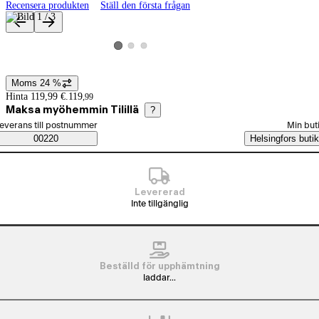
Recensera produkten
Ställ den första frågan
Produktbilder och videor
Visa produktbild 2
Visa produktbild 3
Visa produktbild 1
Moms 24 %
Prisinformation
Hinta 119,99 €.
119
,
99
Maksa myöhemmin Tilillä
?
älj beställningssätt
everans till postnummer
Min but
Saatavuustiedot
00220
Helsingfors butik
Levererad
Inte tillgänglig
Beställd för upphämtning
laddar...