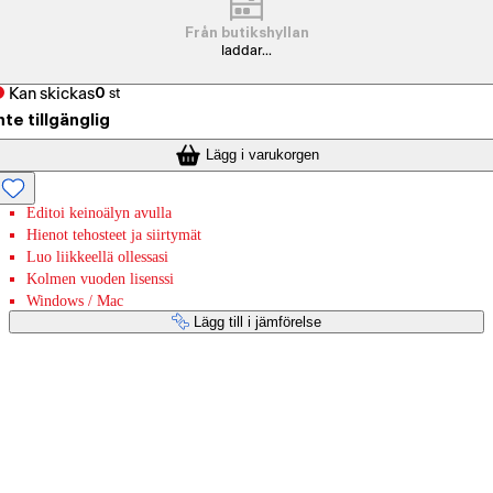
Från butikshyllan
laddar...
Kan skickas
0
st
nte tillgänglig
Lägg i varukorgen
Editoi keinoälyn avulla
Hienot tehosteet ja siirtymät
Luo liikkeellä ollessasi
Kolmen vuoden lisenssi
Windows / Mac
Lägg till i jämförelse
Betaltjänster