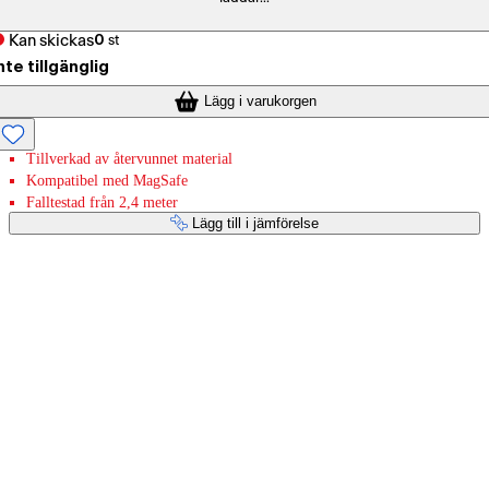
Kan skickas
0
st
nte tillgänglig
Lägg i varukorgen
Tillverkad av återvunnet material
Kompatibel med MagSafe
Falltestad från 2,4 meter
Lägg till i jämförelse
Betaltjänster