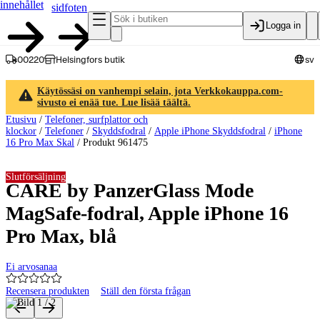
innehållet
sidfoten
Logga in
00220
Helsingfors butik
sv
Käytössäsi on vanhempi selain, jota Verkkokauppa.com-
sivusto ei enää tue. Lue lisää täältä.
Etusivu
/
Telefoner, surfplattor och
klockor
/
Telefoner
/
Skyddsfodral
/
Apple iPhone Skyddsfodral
/
iPhone
16 Pro Max Skal
/
Produkt 961475
Slutförsäljning
CARE by PanzerGlass Mode
MagSafe-fodral, Apple iPhone 16
Pro Max, blå
Ei arvosanaa
Recensera produkten
Ställ den första frågan
Produktbilder och videor