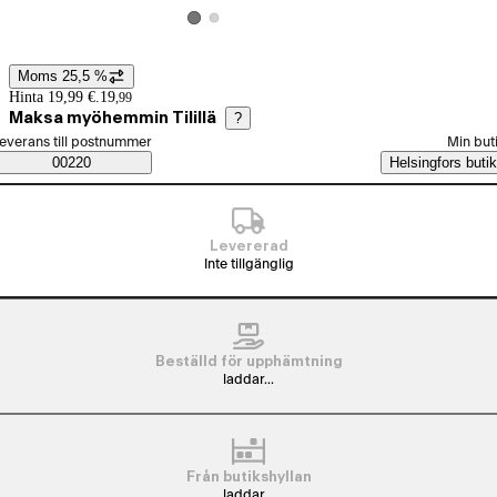
Visa produktbild 2
Visa produktbild 1
Moms 25,5 %
Prisinformation
Hinta 19,99 €.
19
,
99
Maksa myöhemmin Tilillä
?
älj beställningssätt
everans till postnummer
Min but
Saatavuustiedot
00220
Helsingfors butik
Levererad
Inte tillgänglig
Beställd för upphämtning
laddar...
Från butikshyllan
laddar...