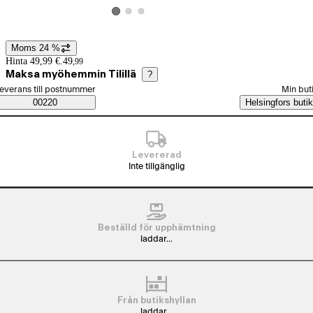
Visa produktbild 2
Visa produktbild 3
Visa produktbild 1
Moms 24 %
Prisinformation
Hinta 49,99 €.
49
,
99
Maksa myöhemmin Tilillä
?
älj beställningssätt
everans till postnummer
Min but
Saatavuustiedot
00220
Helsingfors butik
Levererad
Inte tillgänglig
Beställd för upphämtning
laddar...
Från butikshyllan
laddar...