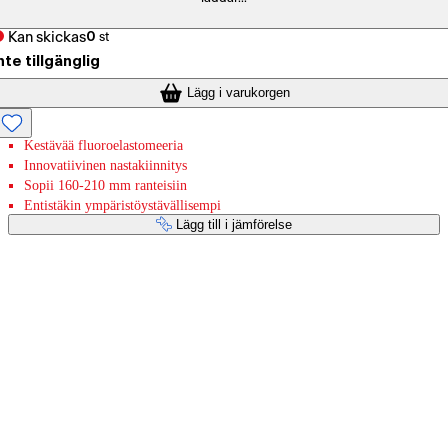
Kan skickas
0
st
nte tillgänglig
Lägg i varukorgen
Kestävää fluoroelastomeeria
Innovatiivinen nastakiinnitys
Sopii 160-210 mm ranteisiin
Entistäkin ympäristöystävällisempi
Lägg till i jämförelse
Betaltjänster