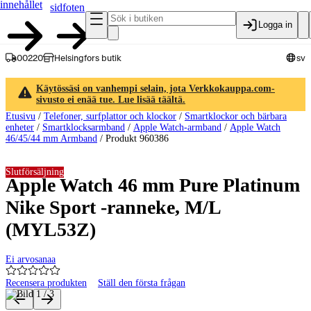
innehållet
sidfoten
Logga in
00220
Helsingfors butik
sv
Käytössäsi on vanhempi selain, jota Verkkokauppa.com-
sivusto ei enää tue. Lue lisää täältä.
Etusivu
/
Telefoner, surfplattor och klockor
/
Smartklockor och bärbara
enheter
/
Smartklocksarmband
/
Apple Watch-armband
/
Apple Watch
46/45/44 mm Armband
/
Produkt 960386
Slutförsäljning
Apple Watch 46 mm Pure Platinum
Nike Sport -ranneke, M/L
(MYL53Z)
Ei arvosanaa
Recensera produkten
Ställ den första frågan
Produktbilder och videor