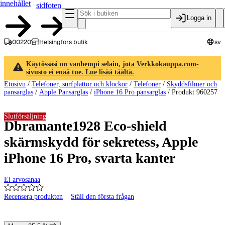
innehållet
sidfoten
Logga in
00220
Helsingfors butik
sv
Käytössäsi on vanhempi selain, jota Verkkokauppa.com-
sivusto ei enää tue. Lue lisää täältä.
Etusivu
/
Telefoner, surfplattor och klockor
/
Telefoner
/
Skyddsfilmer och
pansarglas
/
Apple Pansarglas
/
iPhone 16 Pro pansarglas
/
Produkt 960257
Slutförsäljning
Dbramante1928 Eco-shield
skärmskydd för sekretess, Apple
iPhone 16 Pro, svarta kanter
Ei arvosanaa
Recensera produkten
Ställ den första frågan
Produktbilder och videor