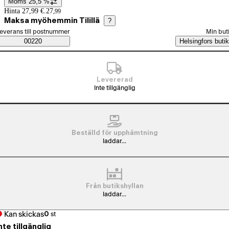
Moms 25,5 %
Prisinformation
Hinta 27,99 €.
27
,
99
Maksa myöhemmin Tilillä
?
älj beställningssätt
everans till postnummer
Min but
Saatavuustiedot
00220
Helsingfors butik
Levererad
Inte tillgänglig
Beställd för upphämtning
laddar...
Från butikshyllan
laddar...
Kan skickas
0
st
nte tillgänglig