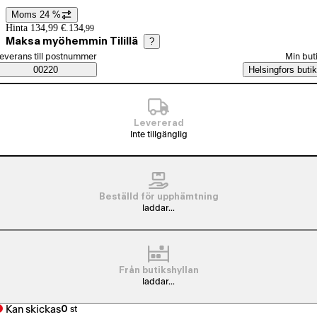
Moms 24 %
Prisinformation
Hinta 134,99 €.
134
,
99
Maksa myöhemmin Tilillä
?
älj beställningssätt
everans till postnummer
Min but
Saatavuustiedot
00220
Helsingfors butik
Levererad
Inte tillgänglig
Beställd för upphämtning
laddar...
Från butikshyllan
laddar...
Kan skickas
0
st