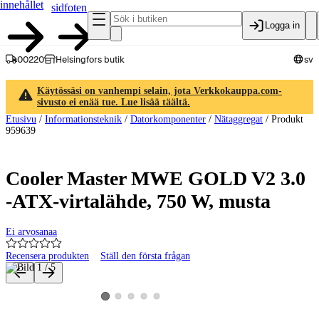
innehållet
sidfoten
Logga in
00220
Helsingfors butik
sv
Käytössäsi on vanhempi selain, jota Verkkokauppa.com-
sivusto ei enää tue. Lue lisää täältä.
Etusivu
/
Informationsteknik
/
Datorkomponenter
/
Nätaggregat
/
Produkt
959639
Cooler Master MWE GOLD V2 3.0
-ATX-virtalähde, 750 W, musta
Ei arvosanaa
Recensera produkten
Ställ den första frågan
Produktbilder och videor
Visa produktbild 2
Visa produktbild 3
Visa produktbild 4
Visa produktbild 5
Visa produktbild 1