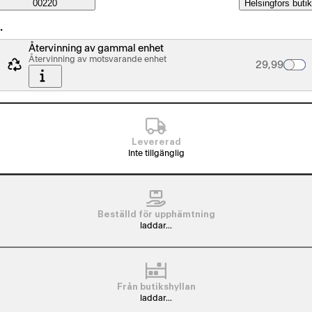
Saatavuustiedot
00220
Helsingfors butik
…
Återvinning av gammal enhet
Återvinning av motsvarande enhet
Palvelun hin
29,99
Levererad
Inte tillgänglig
Beställd för upphämtning
laddar...
Från butikshyllan
laddar...