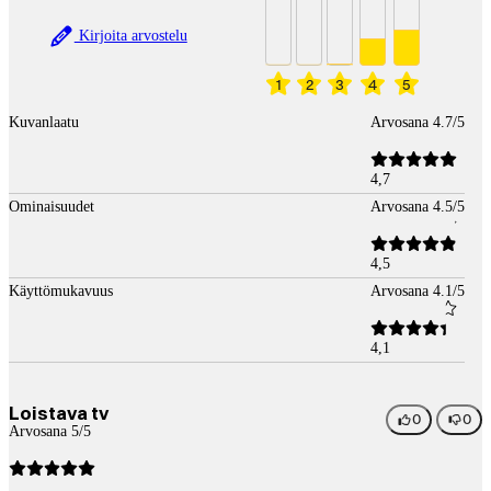
Kirjoita arvostelu
1
2
3
4
5
Kuvanlaatu
Arvosana 4.7/5
4,7
Ominaisuudet
Arvosana 4.5/5
4,5
Käyttömukavuus
Arvosana 4.1/5
4,1
Loistava tv
0
0
Arvosana 5/5