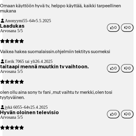
Omaan käyttöön hyvä tv, helppo käyttää, kaikki tarpeellinen
mukana
Anonyymi
55–64v
5.5.2025
Laadukas
0
0
Arvosana 5/5
Vaikea hakea suomalaissin.ohjelmiin tektitys suomeksi
Eerik 70
65 tai yli
26.4.2025
taitaapi mennä muutkin tv vaihtoon.
0
0
Arvosana 5/5
olen ollu aina sony tv fani ,mut vaihtu tv merkki,olen tosi
tyytyväinen.
jykä 60
55–64v
25.4.2025
Hyvän oloinen televisio
0
0
Arvosana 5/5