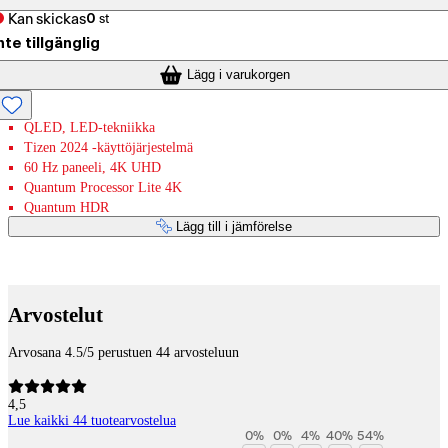
Kan skickas
0
st
nte tillgänglig
Lägg i varukorgen
QLED, LED-tekniikka
Tizen 2024 -käyttöjärjestelmä
60 Hz paneeli, 4K UHD
Quantum Processor Lite 4K
Quantum HDR
Lägg till i jämförelse
Betaltjänster
Arvostelut
Arvosana 4.5/5 perustuen 44 arvosteluun
4,5
Lue kaikki 44 tuotearvostelua
0
%
0
%
4
%
40
%
54
%