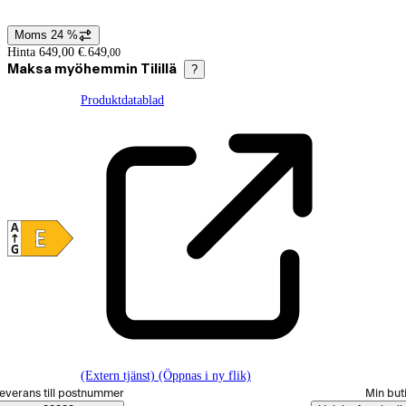
Moms 24 %
Prisinformation
Hinta 649,00 €.
649
,
00
Maksa myöhemmin Tilillä
?
Produktdatablad
(Extern tjänst) (Öppnas i ny flik)
älj beställningssätt
everans till postnummer
Min but