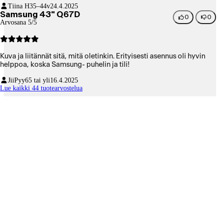
Tiina H
35–44v
24.4.2025
Samsung 43" Q67D
0
0
Arvosana 5/5
Kuva ja liitännät sitä, mitä oletinkin. Erityisesti asennus oli hyvin
helppoa, koska Samsung- puhelin ja tili!
JiiPyy
65 tai yli
16.4.2025
Lue kaikki 44 tuotearvostelua