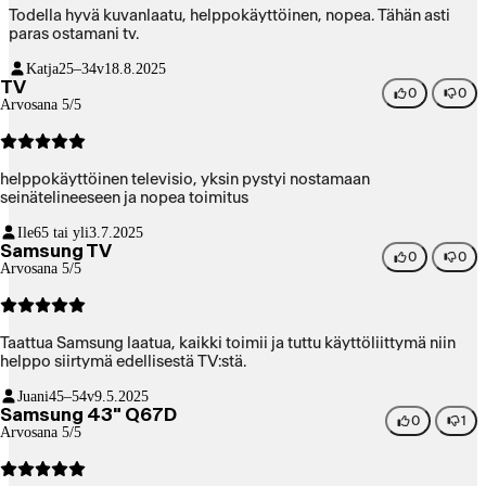
Todella hyvä kuvanlaatu, helppokäyttöinen, nopea. Tähän asti
paras ostamani tv.
Katja
25–34v
18.8.2025
TV
0
0
Arvosana 5/5
helppokäyttöinen televisio, yksin pystyi nostamaan
seinätelineeseen ja nopea toimitus
Ile
65 tai yli
3.7.2025
Samsung TV
0
0
Arvosana 5/5
Taattua Samsung laatua, kaikki toimii ja tuttu käyttöliittymä niin
helppo siirtymä edellisestä TV:stä.
Juani
45–54v
9.5.2025
Samsung 43" Q67D
0
1
Arvosana 5/5