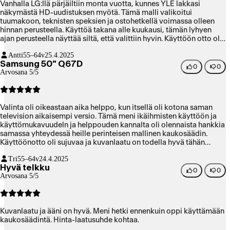
Vanhalla LG:llä pärjäiltiin monta vuotta, kunnes YLE lakkasi
näkymästä HD-uudistuksen myötä. Tämä malli valikoitui
tuumakoon, teknisten speksien ja ostohetkellä voimassa olleen
hinnan perusteella. Käyttöä takana alle kuukausi, tämän lyhyen
ajan perusteella näyttää siltä, että valittiin hyvin. Käyttöön otto oli
helppoa, kuvanlaatu on hyvä eri valaistuksissa ja eri
Antti
55–64v
25.4.2025
katselukulmilla, äänenlaadussa otettiin iso harppaus ylöspäin
Samsung 50" Q67D
vanhaan televisioon verrattuna. Varsin vähillä paineikkeilla
0
0
Arvosana 5/5
operoitava kaukosäädin on vaatinut hieman totuttelua ja muutama
vanhan painikkeen palautus voisi olla fiksua. Nyt esim äänen
mykistys (mute) on samassa kuin äänenvoimakkuuden säätö,
jolloin vahinkomykistyksiä tapahtuu helposti. Nykyhengen
Valinta oli oikeastaan aika helppo, kun itsellä oli kotona saman
mukaisesti käyttöliittymä "tyrkyttää" uusia kanavia ja palveluja.
television aikaisempi versio. Tämä meni ikäihmisten käyttöön ja
Nämä laskevat hieman käyttömukavuutta.
käyttömukavuudeln ja helppouden kannalta oli olennaista hankkia
samassa yhteydessä heille perinteisen mallinen kaukosäädin.
Käyttöönotto oli sujuvaa ja kuvanlaatu on todella hyvä tähän
hintaluokkaan.
Tri
55–64v
24.4.2025
Hyvä telkku
0
0
Arvosana 5/5
Kuvanlaatu ja ääni on hyvä. Meni hetki ennenkuin oppi käyttämään
kaukosäädintä. Hinta-laatusuhde kohtaa.