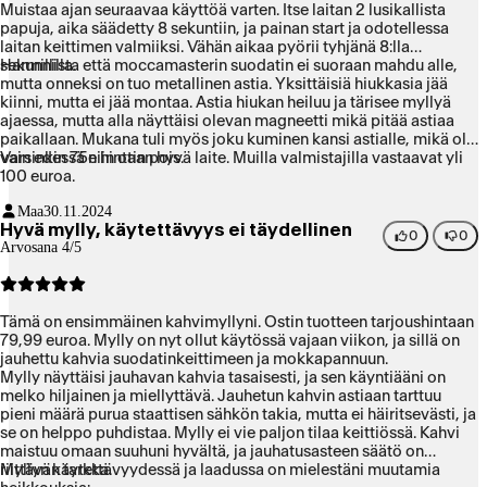
Muistaa ajan seuraavaa käyttöä varten. Itse laitan 2 lusikallista
papuja, aika säädetty 8 sekuntiin, ja painan start ja odotellessa
laitan keittimen valmiiksi. Vähän aikaa pyörii tyhjänä 8:lla
sekunnilla.
Harmillista että moccamasterin suodatin ei suoraan mahdu alle,
mutta onneksi on tuo metallinen astia. Yksittäisiä hiukkasia jää
kiinni, mutta ei jää montaa. Astia hiukan heiluu ja tärisee myllyä
ajaessa, mutta alla näyttäisi olevan magneetti mikä pitää astiaa
paikallaan. Mukana tuli myös joku kuminen kansi astialle, mikä oli
vain edessä niin otin pois.
Varsinkin 75e hintaan hyvä laite. Muilla valmistajilla vastaavat yli
100 euroa.
Maa
30.11.2024
Hyvä mylly, käytettävyys ei täydellinen
0
0
Arvosana 4/5
Tämä on ensimmäinen kahvimyllyni. Ostin tuotteen tarjoushintaan
79,99 euroa. Mylly on nyt ollut käytössä vajaan viikon, ja sillä on
jauhettu kahvia suodatinkeittimeen ja mokkapannuun.
Mylly näyttäisi jauhavan kahvia tasaisesti, ja sen käyntiääni on
melko hiljainen ja miellyttävä. Jauhetun kahvin astiaan tarttuu
pieni määrä purua staattisen sähkön takia, mutta ei häiritsevästi, ja
se on helppo puhdistaa. Mylly ei vie paljon tilaa keittiössä. Kahvi
maistuu omaan suuhuni hyvältä, ja jauhatusasteen säätö on
riittävän tarkka.
Myllyn käytettävyydessä ja laadussa on mielestäni muutamia