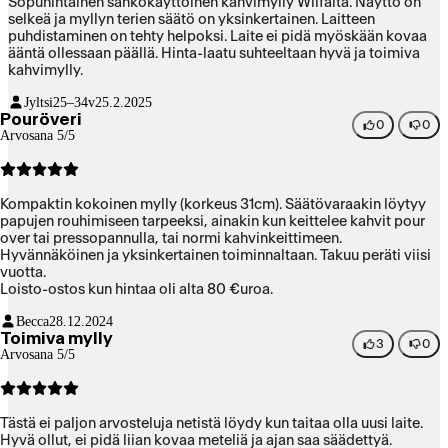
Sopuhintainen sähkökäyttöinen kahvimylly Wilfalta. Näyttö on
selkeä ja myllyn terien säätö on yksinkertainen. Laitteen
puhdistaminen on tehty helpoksi. Laite ei pidä myöskään kovaa
ääntä ollessaan päällä. Hinta-laatu suhteeltaan hyvä ja toimiva
kahvimylly.
Jyltsi
25–34v
25.2.2025
Pouröveri
0
0
Arvosana 5/5
Kompaktin kokoinen mylly (korkeus 31cm). Säätövaraakin löytyy
papujen rouhimiseen tarpeeksi, ainakin kun keittelee kahvit pour
over tai pressopannulla, tai normi kahvinkeittimeen.
Hyvännäköinen ja yksinkertainen toiminnaltaan. Takuu peräti viisi
vuotta.
Loisto-ostos kun hintaa oli alta 80 €uroa.
Becca
28.12.2024
Toimiva mylly
3
0
Arvosana 5/5
Tästä ei paljon arvosteluja netistä löydy kun taitaa olla uusi laite.
Hyvä ollut, ei pidä liian kovaa meteliä ja ajan saa säädettyä.