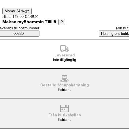
Moms 24 %
Prisinformation
Hinta 149,00 €.
149
,
00
Maksa myöhemmin Tilillä
?
älj beställningssätt
everans till postnummer
Min but
Saatavuustiedot
00220
Helsingfors butik
Levererad
Inte tillgänglig
Beställd för upphämtning
laddar...
Från butikshyllan
laddar...