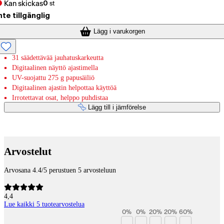
Kan skickas
0
st
nte tillgänglig
Lägg i varukorgen
31 säädettävää jauhatuskarkeutta
Digitaalinen näyttö ajastimella
UV-suojattu 275 g papusäiliö
Digitaalinen ajastin helpottaa käyttöä
Irrotettavat osat, helppo puhdistaa
Lägg till i jämförelse
Betaltjänster
Arvostelut
Arvosana 4.4/5 perustuen 5 arvosteluun
4,4
Lue kaikki 5 tuotearvostelua
0
%
0
%
20
%
20
%
60
%