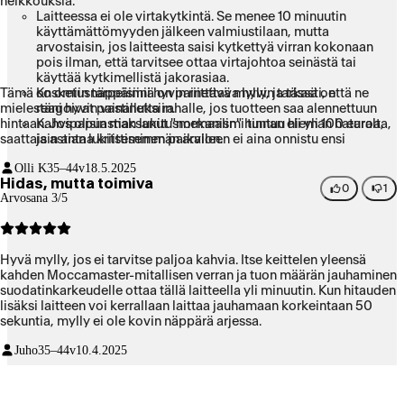
heikkouksia:
Laitteessa ei ole virtakytkintä. Se menee 10 minuutin
käyttämättömyyden jälkeen valmiustilaan, mutta
arvostaisin, jos laitteesta saisi kytkettyä virran kokonaan
pois ilman, että tarvitsee ottaa virtajohtoa seinästä tai
käyttää kytkimellistä jakorasiaa.
Tämä on omiin tarpeisiini hyvin riittävä mylly, ja tässä on
Kosketusnäppäimiä on painettava hyvin tarkasti, että ne
mielestäni hyvin vastinetta rahalle, jos tuotteen saa alennettuun
reagoivat painalluksiin.
hintaan. Jos olisin maksanut "normaalin" hinnan eli yli 100 euroa,
Kahvipapuastian lukitusmekanismi tuntuu hieman hataralta,
saattaisin antaa kriittisemmän arvion.
ja astian lukitseminen paikalleen ei aina onnistu ensi
yrittämällä. Mekanismin kestävyys pitkällä aikavälillä
Olli K
35–44v
18.5.2025
arveluttaa.
Hidas, mutta toimiva
0
1
Arvosana 3/5
Hyvä mylly, jos ei tarvitse paljoa kahvia. Itse keittelen yleensä
kahden Moccamaster-mitallisen verran ja tuon määrän jauhaminen
suodatinkarkeudelle ottaa tällä laitteella yli minuutin. Kun hitauden
lisäksi laitteen voi kerrallaan laittaa jauhamaan korkeintaan 50
sekuntia, mylly ei ole kovin näppärä arjessa.
Juho
35–44v
10.4.2025