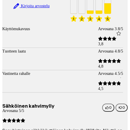
Kirjoita arvostelu
1
2
3
4
5
Käyttömukavuus
Arvosana 3.8/5
3,8
Tuotteen laatu
Arvosana 4.8/5
4,8
Vastinetta rahalle
Arvosana 4.5/5
4,5
Sähköinen kahvimylly
0
0
Arvosana 5/5