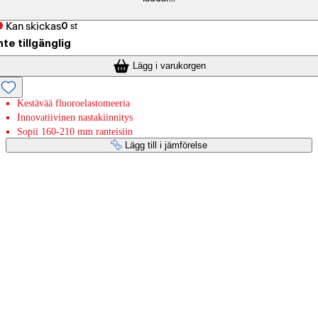
Kan skickas
0
st
nte tillgänglig
Lägg i varukorgen
Kestävää fluoroelastomeeria
Innovatiivinen nastakiinnitys
Sopii 160-210 mm ranteisiin
Lägg till i jämförelse
Betaltjänster