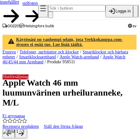
innehållet
sidfoten
Logga in
00220
Helsingfors butik
sv
Käytössäsi on vanhempi selain, jota Verkkokauppa.com-
sivusto ei enää tue. Lue lisää täältä.
Etusivu
/
Telefoner, surfplattor och klockor
/
Smartklockor och bärbara
enheter
/
Smartklocksarmband
/
Apple Watch-armband
/
Apple Watch
46/45/44 mm Armband
/
Produkt 958511
Slutförsäljning
Apple Watch 46 mm
luumunvärinen urheiluranneke,
M/L
Ei arvosanaa
Recensera produkten
Ställ den första frågan
Produktbilder och videor