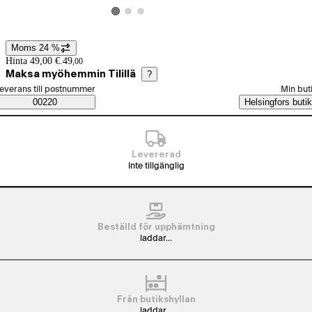
Visa produktbild 2
Visa produktbild 3
Visa produktbild 1
Moms 24 %
Prisinformation
Hinta 49,00 €.
49
,
00
Maksa myöhemmin Tilillä
?
älj beställningssätt
everans till postnummer
Min but
Saatavuustiedot
00220
Helsingfors butik
Levererad
Inte tillgänglig
Beställd för upphämtning
laddar...
Från butikshyllan
laddar...