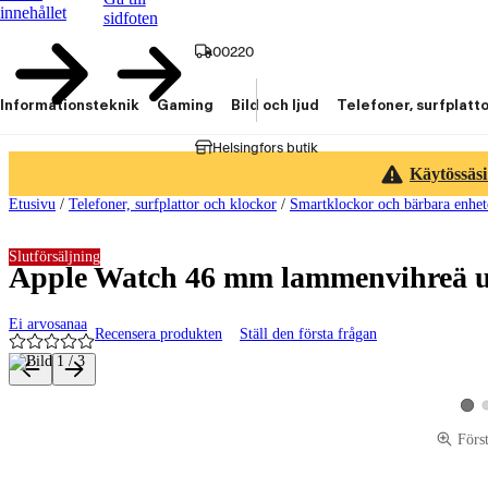
innehållet
sidfoten
00220
Informationsteknik
Gaming
Bild och ljud
Telefoner, surfplatt
Helsingfors butik
Käytössäsi
Etusivu
/
Telefoner, surfplattor och klockor
/
Smartklockor och bärbara enhet
Slutförsäljning
Apple Watch 46 mm lammenvihreä u
Ei arvosanaa
Recensera produkten
Ställ den första frågan
Produktbilder och videor
Visa
Förs