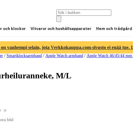
or och klockor
Vitvaror och hushållsapparater
Hem och trädgård
 on vanhempi selain, jota Verkkokauppa.com-sivusto ei enää tue. Lu
er
/
Smartklocksarmband
/
Apple Watch-armband
/
Apple Watch 46/45/44 mm
rheiluranneke, M/L
Visa produktbild 2
Visa produktbild 3
 produktbild 1
tora bild