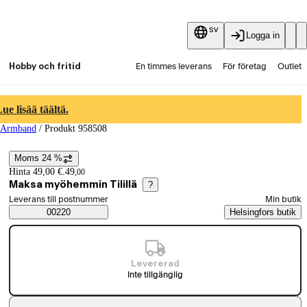
sv
Logga in
Hobby och fritid
En timmes leverans
För företag
Outlet
Fyndpartier
Guider och artiklar
Vaihtokauppa
e lisää täältä.
 Armband
/
Produkt 958508
Tjänster
Aktuellt
Moms 24 %
Prisinformation
Hinta 49,00 €.
49
,
00
Maksa myöhemmin Tilillä
?
Välj beställningssätt
Leverans till postnummer
Min butik
Saatavuustiedot
00220
Helsingfors butik
Levererad
Inte tillgänglig