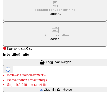
Beställd för upphämtning
laddar...
Från butikshyllan
laddar...
Kan skickas
0
st
Inte tillgänglig
Lägg i varukorgen
Kestävää fluoroelastomeeria
Innovatiivinen nastakiinnitys
Sopii 160-210 mm ranteisiin
Lägg till i jämförelse