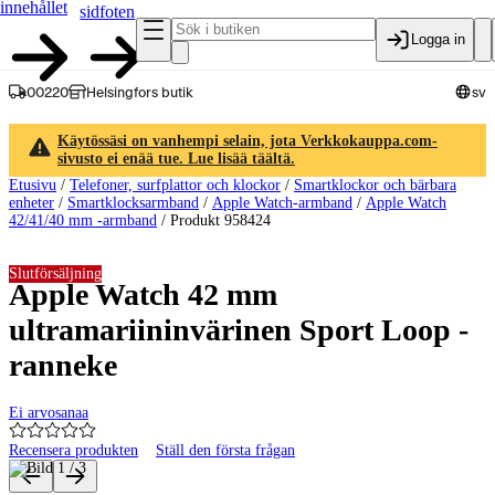
innehållet
sidfoten
Logga in
00220
Helsingfors butik
sv
Käytössäsi on vanhempi selain, jota Verkkokauppa.com-
sivusto ei enää tue. Lue lisää täältä.
Etusivu
/
Telefoner, surfplattor och klockor
/
Smartklockor och bärbara
enheter
/
Smartklocksarmband
/
Apple Watch-armband
/
Apple Watch
42/41/40 mm -armband
/
Produkt 958424
Slutförsäljning
Apple Watch 42 mm
ultramariininvärinen Sport Loop -
ranneke
Ei arvosanaa
Recensera produkten
Ställ den första frågan
Produktbilder och videor