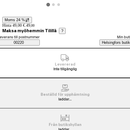
Visa produktbild 2
Visa produktbild 3
Visa produktbild 1
Moms 24 %
Prisinformation
Hinta 49,00 €.
49
,
00
Maksa myöhemmin Tilillä
?
älj beställningssätt
everans till postnummer
Min but
Saatavuustiedot
00220
Helsingfors butik
Levererad
Inte tillgänglig
Beställd för upphämtning
laddar...
Från butikshyllan
laddar...