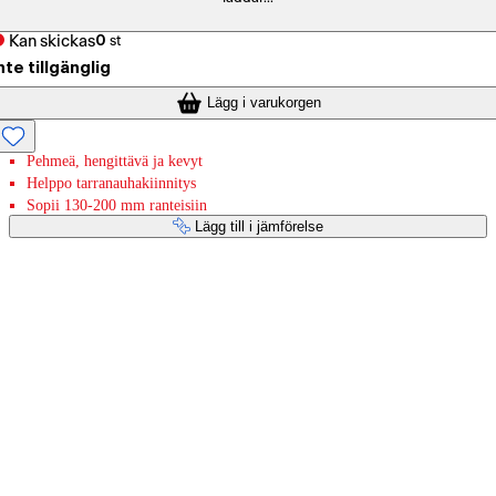
Kan skickas
0
st
nte tillgänglig
Lägg i varukorgen
Pehmeä, hengittävä ja kevyt
Helppo tarranauhakiinnitys
Sopii 130-200 mm ranteisiin
Lägg till i jämförelse
Betaltjänster