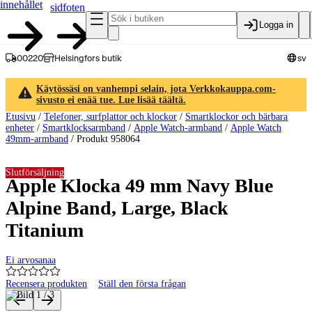
innehållet
sidfoten
Logga in
00220
Helsingfors butik
sv
Käytössäsi on vanhempi selain, jota Verkkokauppa.com-
sivusto ei enää tue. Lue lisää täältä.
Etusivu
/
Telefoner, surfplattor och klockor
/
Smartklockor och bärbara
enheter
/
Smartklocksarmband
/
Apple Watch-armband
/
Apple Watch
49mm-armband
/
Produkt 958064
Slutförsäljning
Apple Klocka 49 mm Navy Blue
Alpine Band, Large, Black
Titanium
Ei arvosanaa
Recensera produkten
Ställ den första frågan
Produktbilder och videor