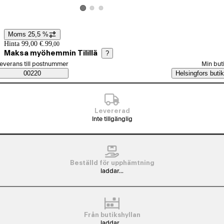
Visa produktbild 2
Visa produktbild 3
Visa produktbild 1
Moms 25,5 %
Prisinformation
Hinta 99,00 €.
99
,
00
Maksa myöhemmin Tilillä
?
älj beställningssätt
everans till postnummer
Min but
Saatavuustiedot
00220
Helsingfors butik
Levererad
Inte tillgänglig
Beställd för upphämtning
laddar...
Från butikshyllan
laddar...