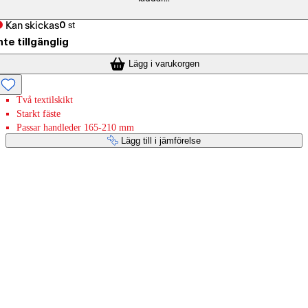
Kan skickas
0
st
nte tillgänglig
Lägg i varukorgen
Två textilskikt
Starkt fäste
Passar handleder 165-210 mm
Lägg till i jämförelse
Betaltjänster