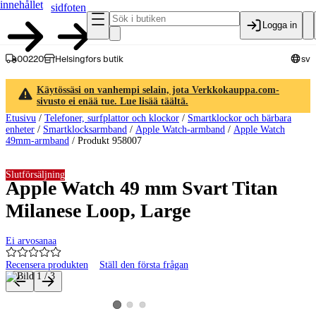
innehållet
sidfoten
Logga in
00220
Helsingfors butik
sv
Käytössäsi on vanhempi selain, jota Verkkokauppa.com-
sivusto ei enää tue. Lue lisää täältä.
Etusivu
/
Telefoner, surfplattor och klockor
/
Smartklockor och bärbara
enheter
/
Smartklocksarmband
/
Apple Watch-armband
/
Apple Watch
49mm-armband
/
Produkt 958007
Slutförsäljning
Apple Watch 49 mm Svart Titan
Milanese Loop, Large
Ei arvosanaa
Recensera produkten
Ställ den första frågan
Produktbilder och videor
Visa produktbild 2
Visa produktbild 3
Visa produktbild 1