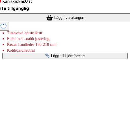
Kan skickas
0
st
nte tillgänglig
Lägg i varukorgen
Titanvävd nätstruktur
Enkel och snabb justering
Passar handleder 180-210 mm
Koldioxidneutral
Lägg till i jämförelse
Betaltjänster