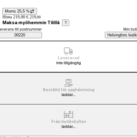
Moms 25,5 %
Prisinformation
Hinta 219,00 €.
219
,
00
Maksa myöhemmin Tilillä
?
älj beställningssätt
everans till postnummer
Min but
Saatavuustiedot
00220
Helsingfors butik
Levererad
Inte tillgänglig
Beställd för upphämtning
laddar...
Från butikshyllan
laddar...