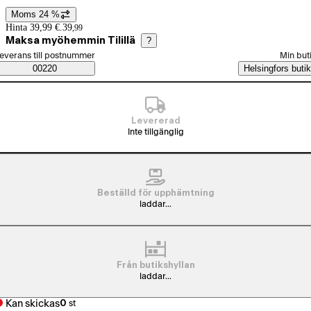
Moms 24 %
Prisinformation
Hinta 39,99 €.
39
,
99
Maksa myöhemmin Tilillä
?
älj beställningssätt
everans till postnummer
Min but
Saatavuustiedot
00220
Helsingfors butik
Levererad
Inte tillgänglig
Beställd för upphämtning
laddar...
Från butikshyllan
laddar...
Kan skickas
0
st