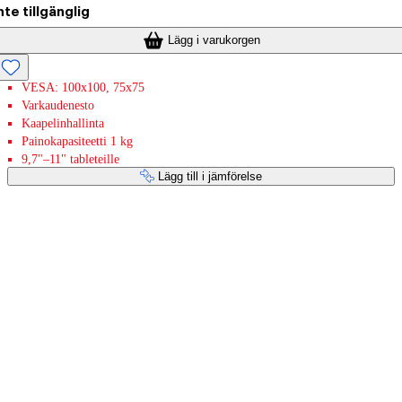
nte tillgänglig
Lägg i varukorgen
VESA: 100x100, 75x75
Varkaudenesto
Kaapelinhallinta
Painokapasiteetti 1 kg
9,7"–11" tableteille
Lägg till i jämförelse
Betaltjänster