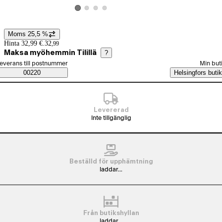
Visa produktbild 2
Visa produktbild 3
Visa produktbild 4
Visa produktbild 1
Moms 25,5 %
Prisinformation
Hinta 32,99 €.
32
,
99
Maksa myöhemmin Tilillä
?
älj beställningssätt
everans till postnummer
Min but
Saatavuustiedot
00220
Helsingfors butik
Levererad
Inte tillgänglig
Beställd för upphämtning
laddar...
Från butikshyllan
laddar...