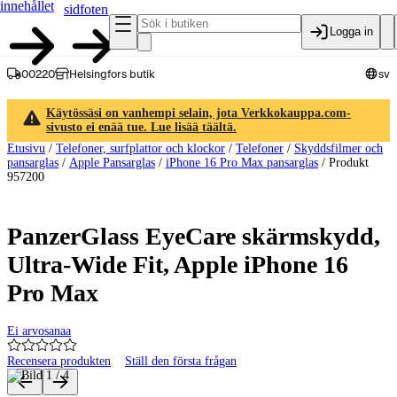
innehållet
sidfoten
Logga in
00220
Helsingfors butik
sv
Käytössäsi on vanhempi selain, jota Verkkokauppa.com-
sivusto ei enää tue. Lue lisää täältä.
Etusivu
/
Telefoner, surfplattor och klockor
/
Telefoner
/
Skyddsfilmer och
pansarglas
/
Apple Pansarglas
/
iPhone 16 Pro Max pansarglas
/
Produkt
957200
PanzerGlass EyeCare skärmskydd,
Ultra-Wide Fit, Apple iPhone 16
Pro Max
Ei arvosanaa
Recensera produkten
Ställ den första frågan
Produktbilder och videor