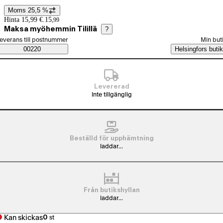
Moms 25,5 %
Prisinformation
Hinta 15,99 €.
15
,
99
Maksa myöhemmin Tilillä
?
älj beställningssätt
everans till postnummer
Min but
Saatavuustiedot
00220
Helsingfors butik
Levererad
Inte tillgänglig
Beställd för upphämtning
laddar...
Från butikshyllan
laddar...
Kan skickas
0
st