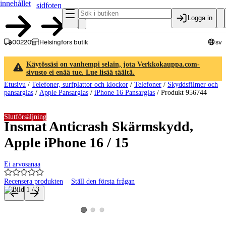
innehållet
sidfoten
Logga in
00220
Helsingfors butik
sv
Käytössäsi on vanhempi selain, jota Verkkokauppa.com-
sivusto ei enää tue. Lue lisää täältä.
Etusivu
/
Telefoner, surfplattor och klockor
/
Telefoner
/
Skyddsfilmer och
pansarglas
/
Apple Pansarglas
/
iPhone 16 Pansarglas
/
Produkt 956744
Slutförsäljning
Insmat Anticrash Skärmskydd,
Apple iPhone 16 / 15
Ei arvosanaa
Recensera produkten
Ställ den första frågan
Produktbilder och videor
Visa produktbild 2
Visa produktbild 3
Visa produktbild 1