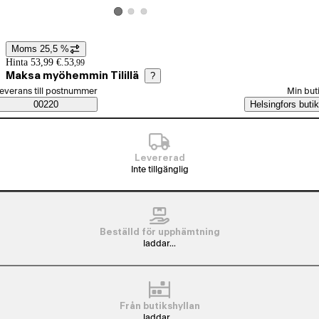
Visa produktbild 2
Visa produktbild 3
Visa produktbild 1
Moms 25,5 %
Prisinformation
Hinta 53,99 €.
53
,
99
Maksa myöhemmin Tilillä
?
älj beställningssätt
everans till postnummer
Min but
Saatavuustiedot
00220
Helsingfors butik
Levererad
Inte tillgänglig
Beställd för upphämtning
laddar...
Från butikshyllan
laddar...