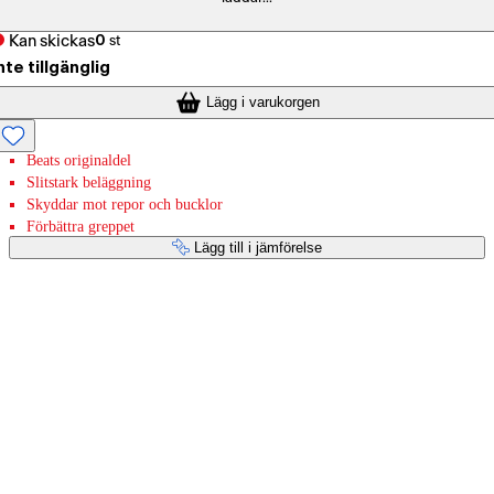
Kan skickas
0
st
nte tillgänglig
Lägg i varukorgen
Beats originaldel
Slitstark beläggning
Skyddar mot repor och bucklor
Förbättra greppet
Lägg till i jämförelse
Betaltjänster