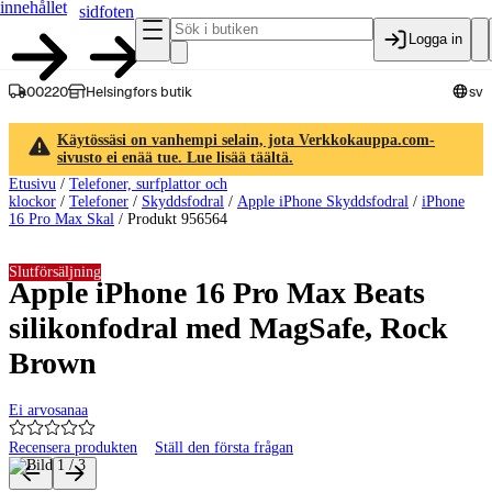
innehållet
sidfoten
Logga in
00220
Helsingfors butik
sv
Käytössäsi on vanhempi selain, jota Verkkokauppa.com-
sivusto ei enää tue. Lue lisää täältä.
Etusivu
/
Telefoner, surfplattor och
klockor
/
Telefoner
/
Skyddsfodral
/
Apple iPhone Skyddsfodral
/
iPhone
16 Pro Max Skal
/
Produkt 956564
Slutförsäljning
Apple iPhone 16 Pro Max Beats
silikonfodral med MagSafe, Rock
Brown
Ei arvosanaa
Recensera produkten
Ställ den första frågan
Produktbilder och videor