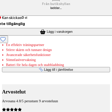
Från butikshyllan
laddar...
Kan skickas
0
st
nte tillgänglig
Lägg i varukorgen
En effektiv träningspartner
Större skärm och tunnare design
Avancerade säkerhetsfunktioner
Sömnfasövervakning
Batteri för hela dagen och snabbladdning
Lägg till i jämförelse
Betaltjänster
Arvostelut
Arvosana 4.8/5 perustuen 9 arvosteluun