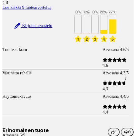
4,8
Lue kaikki 9 tuotearvostelua
0
%
0
%
0
%
22
%
77
%
Kirjoita arvostelu
1
2
3
4
5
Tuotteen laatu
Arvosana 4.6/5
4,6
Vastinetta rahalle
Arvosana 4.3/5
4,3
Käyttömukavuus
Arvosana 4.4/5
4,4
Erinomainen tuote
1
0
Arvosana 5/5