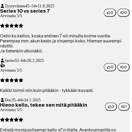
Tyytyväinen
45–54v
11.8.2025
Series 10 vs series 7
0
0
Arvosana 5/5
Ostin ko kellon, koska entinen 7 oli minulla kolme vuotta.
Parempaa mm. akun kesto ja ohuempi koko. Hieman suurempi
näyttö.
Ja tietenkin ulkonäkö.
Jarmo
55–64v
26.2.2025
👍
0
0
Arvosana 5/5
Kaikki toimii niin kuin pitääkin - tykkään kovasti.
Doc
35–44v
24.1.2025
Hieno kello, tekee sen mitä pitääkin
2
1
Arvosana 5/5
Entistä monipuolisempi kello s7:n tilalle. Avantouimarille on