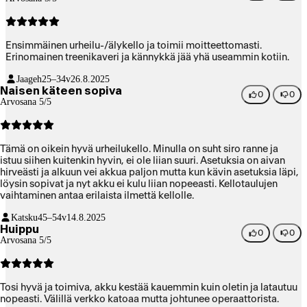
Ensimmäinen urheilu-/älykello ja toimii moitteettomasti.
Erinomainen treenikaveri ja kännykkä jää yhä useammin kotiin.
Jaageh
25–34v
26.8.2025
Naisen käteen sopiva
0
0
Arvosana 5/5
Tämä on oikein hyvä urheilukello. Minulla on suht siro ranne ja
istuu siihen kuitenkin hyvin, ei ole liian suuri. Asetuksia on aivan
hirveästi ja alkuun vei akkua paljon mutta kun kävin asetuksia läpi,
löysin sopivat ja nyt akku ei kulu liian nopeeasti. Kellotaulujen
vaihtaminen antaa erilaista ilmettä kellolle.
Katsku
45–54v
14.8.2025
Huippu
0
0
Arvosana 5/5
Tosi hyvä ja toimiva, akku kestää kauemmin kuin oletin ja latautuu
nopeasti. Välillä verkko katoaa mutta johtunee operaattorista.