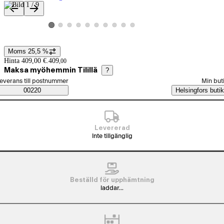
Produktbilder och videor
Visa produktbild 2
Visa produktbild 3
Visa produktbild 4
Visa produktbild 5
Visa produktbild 6
Visa produktbild 7
Visa produktbild 8
Visa produktbild 9
Visa produktbild 10
Visa produktbild 1
Moms 25,5 %
Prisinformation
Hinta 409,00 €.
409
,
00
Maksa myöhemmin Tilillä
?
älj beställningssätt
everans till postnummer
Min but
Saatavuustiedot
00220
Helsingfors butik
Levererad
Inte tillgänglig
Beställd för upphämtning
laddar...