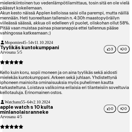
mielenkiintoinen tuo vedenlämpötilamittaus, tosin sitä en ole vielä
päässyt kokeilemaan.
Akun kesto näissä Applen kelloissa saisi olla parempi, mutta näillä
mennään. Heti tuoreeltaan tallensin n. 4:30h maastopyöräilyn
viileässä säässä, akkua oli edelleen yli puolet, oliskohan ollut 58%.
Pitää vaan muistaa painaa pisaranappia ettei tallennus pääse
vahingossa katkeamaan ;)
Mopomies
45–54v
11.10.2024
Tyylikäs kuntokumppani
3
0
Arvosana 5/5
Kello kuin koru, sopii moneen ja on aina tyylikäs sekä aidosti
mielekäs kuntokumppani. Arkeen sekä juhlaan. Yhdistettynä
iphoneen mainioita ominaisuuksia myös puhelimen kautta
tarkasteltuna. Loistava valikoima erilaisia eri tilanteisiin soveltuvia
kellotauluja. Erinomainen ostos.
Watchanu
55–64v
2.10.2024
apple watch s 10 kulta
0
0
minlanolaisranneke
Arvosana 4/5