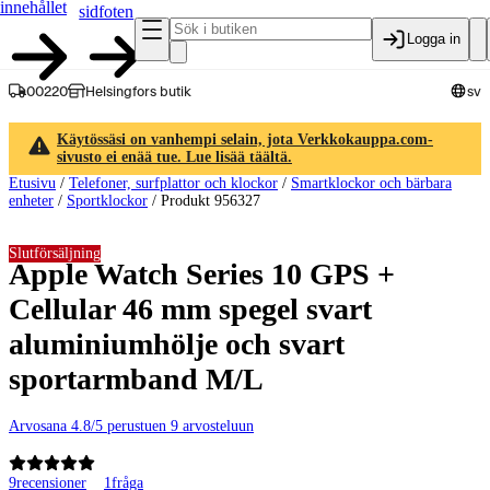
innehållet
sidfoten
Logga in
00220
Helsingfors butik
sv
Käytössäsi on vanhempi selain, jota Verkkokauppa.com-
sivusto ei enää tue. Lue lisää täältä.
Etusivu
/
Telefoner, surfplattor och klockor
/
Smartklockor och bärbara
enheter
/
Sportklockor
/
Produkt 956327
Slutförsäljning
Apple Watch Series 10 GPS +
Cellular 46 mm spegel svart
aluminiumhölje och svart
sportarmband M/L
Arvosana 4.8/5 perustuen 9 arvosteluun
9
recensioner
1
fråga