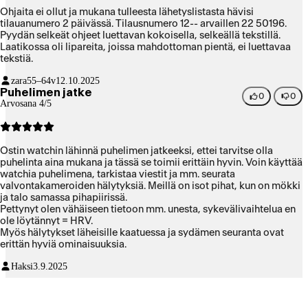
Ohjaita ei ollut ja mukana tulleesta lähetyslistasta hävisi
tilauanumero 2 päivässä. Tilausnumero 12-- arvaillen 22 50196.
Pyydän selkeät ohjeet luettavan kokoisella, selkeällä tekstillä.
Laatikossa oli lipareita, joissa mahdottoman pientä, ei luettavaa
tekstiä.
zara
55–64v
12.10.2025
Puhelimen jatke
0
0
Arvosana 4/5
Ostin watchin lähinnä puhelimen jatkeeksi, ettei tarvitse olla
puhelinta aina mukana ja tässä se toimii erittäin hyvin. Voin käyttää
watchia puhelimena, tarkistaa viestit ja mm. seurata
valvontakameroiden hälytyksiä. Meillä on isot pihat, kun on mökki
ja talo samassa pihapiirissä.
Pettynyt olen vähäiseen tietoon mm. unesta, sykevälivaihtelua en
ole löytännyt = HRV.
Myös hälytykset läheisille kaatuessa ja sydämen seuranta ovat
erittän hyviä ominaisuuksia.
Haksi
3.9.2025