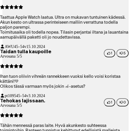
Taattua Apple Watch laatua. Ultra on mukavan tuntuinen kädessä.
Akun kesto on ultrassa perinteiseen malliin verrattuna todella
paljon parempi.
Toimitusaika oli todella nopea. Tilasin perjantai iltana ja lauantaina
aamupäivällä paketti oli jo noudettavissa.
AWU
45–54v
15.10.2024
Taidan tulla kaupoille
1
5
Arvosana 5/5
Ihan tuon oliivin vihreän rannekkeen vuoksi kello voisi koristaa
kättäni!💚
Olikos tässä varmaan myös jokin 🦽-asetus?
pt1095
45–54v
3.10.2024
Tehokas lajissaan.
1
0
Arvosana 5/5
Tähän mennessä paras laite. Hyvä akunkesto suhteessa
toimintoihin. Ranteen tunnistus kehittynyt edellisistä malleista.