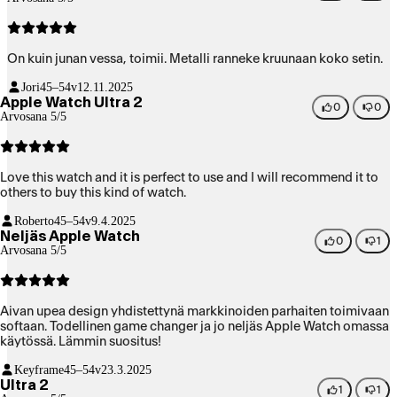
On kuin junan vessa, toimii. Metalli ranneke kruunaan koko setin.
Jori
45–54v
12.11.2025
Apple Watch Ultra 2
0
0
Arvosana 5/5
Love this watch and it is perfect to use and I will recommend it to
others to buy this kind of watch.
Roberto
45–54v
9.4.2025
Neljäs Apple Watch
0
1
Arvosana 5/5
Aivan upea design yhdistettynä markkinoiden parhaiten toimivaan
softaan. Todellinen game changer ja jo neljäs Apple Watch omassa
käytössä. Lämmin suositus!
Keyframe
45–54v
23.3.2025
Ultra 2
1
1