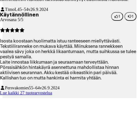
TimoL
45–54v
26.9.2024
Käytännöllinen
1
1
Arvosana 5/5
Isosta koostaan huolimatta istuu ranteeseen miellyttävästi.
Tekstiiliranneke on mukava käyttää. Miinuksena rannekkeen
vaalea sävy joka on herkkä likaantumaan, mutta suihkussa se tulee
pestyä samalla.
Laite innostaa liikkumaan ja seuraamaan terveyttään.
Pörssisähkön hintakäyrä asennettuna mahdollistaa hinnan
aktiivisen seurannan. Akku kestää oikeastikin pari päivää.
Kallishan tuo on mutta hankinta ei harmita yhtään.
Persvakomies
55–64v
26.9.2024
Lue kaikki 27 tuotearvostelua