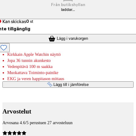
Från butikshyllan
laddar...
Kan skickas
0
st
nte tillgänglig
Lägg i varukorgen
Kirkkain Apple Watchin näyttö
Jopa 36 tunnin akunkesto
Vedenpitävä 100 m saakka
Muokattava Toiminto-painike
EKG ja veren happitason mittaus
Lägg till i jämförelse
Betaltjänster
Arvostelut
Arvosana 4.6/5 perustuen 27 arvosteluun