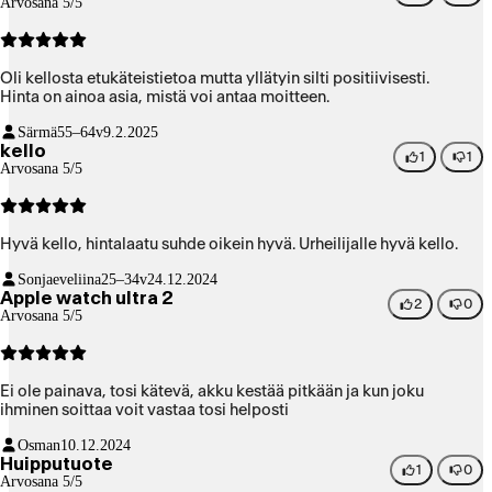
Arvosana 5/5
Oli kellosta etukäteistietoa mutta yllätyin silti positiivisesti.
Hinta on ainoa asia, mistä voi antaa moitteen.
Särmä
55–64v
9.2.2025
kello
1
1
Arvosana 5/5
Hyvä kello, hintalaatu suhde oikein hyvä. Urheilijalle hyvä kello.
Sonjaeveliina
25–34v
24.12.2024
Apple watch ultra 2
2
0
Arvosana 5/5
Ei ole painava, tosi kätevä, akku kestää pitkään ja kun joku
ihminen soittaa voit vastaa tosi helposti
Osman
10.12.2024
Huipputuote
1
0
Arvosana 5/5