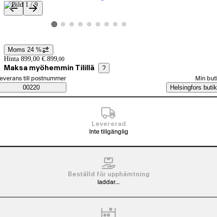
Produktbilder och videor
Visa produktbild 2
Visa produktbild 3
Visa produktbild 4
Visa produktbild 5
Visa produktbild 6
Visa produktbild 7
Visa produktbild 8
Visa produktbild 9
Visa produktbild 1
Moms 24 %
Prisinformation
Hinta 899,00 €.
899
,
00
Maksa myöhemmin Tilillä
?
älj beställningssätt
everans till postnummer
Min but
Saatavuustiedot
00220
Helsingfors butik
Levererad
Inte tillgänglig
Beställd för upphämtning
laddar...