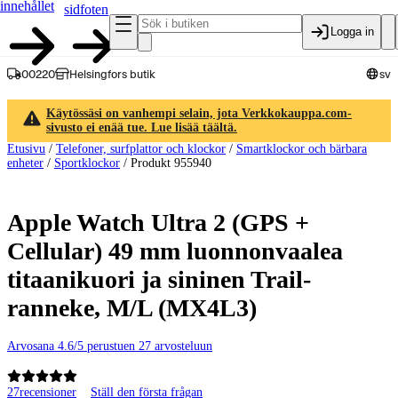
innehållet
sidfoten
Logga in
00220
Helsingfors butik
sv
Käytössäsi on vanhempi selain, jota Verkkokauppa.com-
sivusto ei enää tue. Lue lisää täältä.
Etusivu
/
Telefoner, surfplattor och klockor
/
Smartklockor och bärbara
enheter
/
Sportklockor
/
Produkt 955940
Apple Watch Ultra 2 (GPS +
Cellular) 49 mm luonnonvaalea
titaanikuori ja sininen Trail-
ranneke, M/L (MX4L3)
Arvosana 4.6/5 perustuen 27 arvosteluun
27
recensioner
Ställ den första frågan