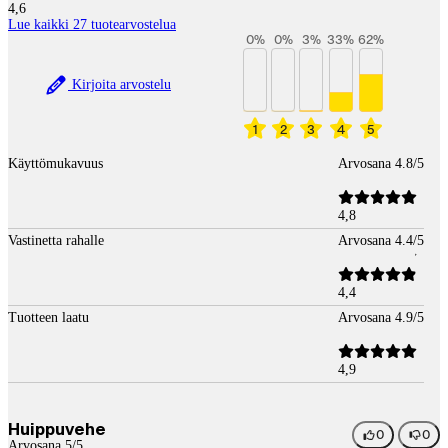
4,6
Lue kaikki 27 tuotearvostelua
0
%
0
%
3
%
33
%
62
%
Kirjoita arvostelu
1
2
3
4
5
Käyttömukavuus
Arvosana 4.8/5
4,8
Vastinetta rahalle
Arvosana 4.4/5
4,4
Tuotteen laatu
Arvosana 4.9/5
4,9
Huippuvehe
0
0
Arvosana 5/5