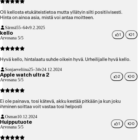
Oli kellosta etukäteistietoa mutta yllätyin silti positiivisesti.
Hinta on ainoa asia, mistä voi antaa moitteen.
Särmä
55–64v
9.2.2025
kello
1
1
Arvosana 5/5
Hyvä kello, hintalaatu suhde oikein hyvä. Urheilijalle hyvä kello.
Sonjaeveliina
25–34v
24.12.2024
Apple watch ultra 2
2
0
Arvosana 5/5
Ei ole painava, tosi kätevä, akku kestää pitkään ja kun joku
ihminen soittaa voit vastaa tosi helposti
Osman
10.12.2024
Huipputuote
1
0
Arvosana 5/5