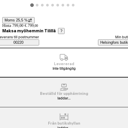
Visa produktbild 2
Visa produktbild 3
Visa produktbild 4
Visa produktbild 5
Visa produktbild 6
Visa produktbild 7
Visa produktbild 8
Visa produktbild 9
Visa produktbild 1
Moms 25,5 %
Prisinformation
Hinta 799,00 €.
799
,
00
Maksa myöhemmin Tilillä
?
älj beställningssätt
everans till postnummer
Min but
Saatavuustiedot
00220
Helsingfors butik
Levererad
Inte tillgänglig
Beställd för upphämtning
laddar...
Från butikshyllan