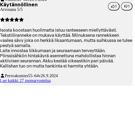
Käytännöllinen
1
1
Arvosana 5/5
Isosta koostaan huolimatta istuu ranteeseen miellyttävästi.
Tekstiiliranneke on mukava käyttää. Miinuksena rannekkeen
vaalea sävy joka on herkkä likaantumaan, mutta suihkussa se tulee
pestyä samalla.
Laite innostaa liikkumaan ja seuraamaan terveyttään.
Pörssisähkön hintakäyrä asennettuna mahdollistaa hinnan
aktiivisen seurannan. Akku kestää oikeastikin pari päivää.
Kallishan tuo on mutta hankinta ei harmita yhtään.
Persvakomies
55–64v
26.9.2024
Lue kaikki 27 tuotearvostelua