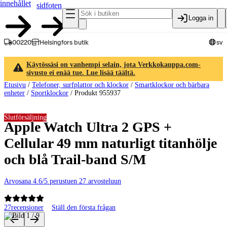
innehållet
sidfoten
Logga in
00220
Helsingfors butik
sv
Käytössäsi on vanhempi selain, jota Verkkokauppa.com-
sivusto ei enää tue. Lue lisää täältä.
Etusivu
/
Telefoner, surfplattor och klockor
/
Smartklockor och bärbara
enheter
/
Sportklockor
/
Produkt 955937
Slutförsäljning
Apple Watch Ultra 2 GPS +
Cellular 49 mm naturligt titanhölje
och blå Trail-band S/M
Arvosana 4.6/5 perustuen 27 arvosteluun
27
recensioner
Ställ den första frågan
Produktbilder och videor