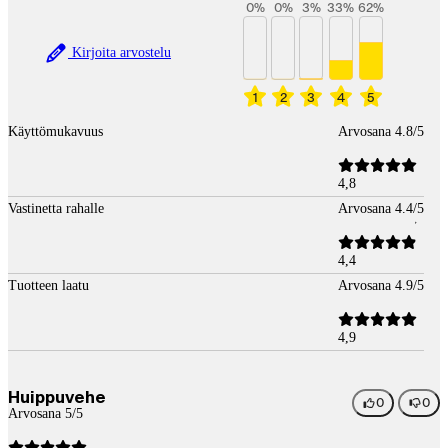
0
%
0
%
3
%
33
%
62
%
Kirjoita arvostelu
1
2
3
4
5
Käyttömukavuus
Arvosana 4.8/5
4,8
Vastinetta rahalle
Arvosana 4.4/5
4,4
Tuotteen laatu
Arvosana 4.9/5
4,9
Huippuvehe
0
0
Arvosana 5/5