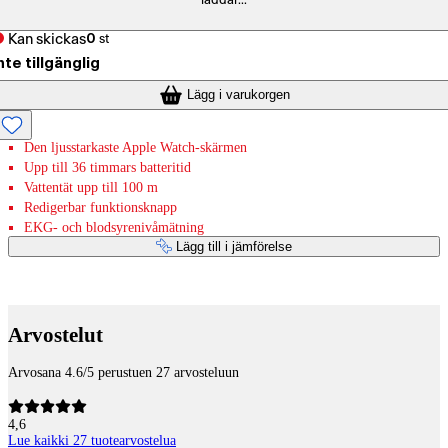
laddar...
Kan skickas
0
st
nte tillgänglig
Lägg i varukorgen
Den ljusstarkaste Apple Watch-skärmen
Upp till 36 timmars batteritid
Vattentät upp till 100 m
Redigerbar funktionsknapp
EKG- och blodsyrenivåmätning
Lägg till i jämförelse
Betaltjänster
Arvostelut
Arvosana 4.6/5 perustuen 27 arvosteluun
4,6
Lue kaikki 27 tuotearvostelua