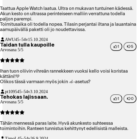
Taattua Apple Watch laatua. Ultra on mukavan tuntuinen kädessä.
Akun kesto on ultrassa perinteiseen malliin verrattuna todella
paljon parempi.
Toimitusaika oli todella nopea. Tilasin perjantai iltana ja lauantaina
aamupäivällä paketti oli jo noudettavissa.
AWU
45–54v
15.10.2024
Taidan tulla kaupoille
1
5
Arvosana 5/5
Ihan tuon oliivin vihreän rannekkeen vuoksi kello voisi koristaa
kättäni!💚
Olikos tässä varmaan myös jokin 🦽-asetus?
pt1095
45–54v
3.10.2024
Tehokas lajissaan.
1
0
Arvosana 5/5
Tähän mennessä paras laite. Hyvä akunkesto suhteessa
toimintoihin. Ranteen tunnistus kehittynyt edellisistä malleista.
TimoL
45–54v
26.9.2024