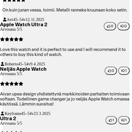
On kuin junan vessa, toimii. Metalli ranneke kruunaan koko setin.
Jori
45–54v
12.11.2025
Apple Watch Ultra 2
0
0
Arvosana 5/5
Love this watch and it is perfect to use and I will recommend it to
others to buy this kind of watch.
Roberto
45–54v
9.4.2025
Neljäs Apple Watch
0
1
Arvosana 5/5
Aivan upea design yhdistettynä markkinoiden parhaiten toimivaan
softaan. Todellinen game changer ja jo neljäs Apple Watch omassa
käytössä. Lämmin suositus!
Keyframe
45–54v
23.3.2025
Ultra 2
1
1
Arvosana 5/5