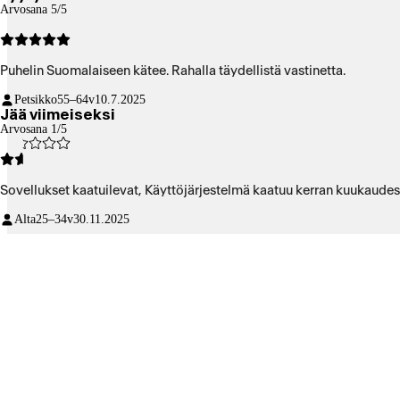
Arvosana 5/5
Puhelin Suomalaiseen kätee. Rahalla täydellistä vastinetta.
Petsikko
55–64v
10.7.2025
Jää viimeiseksi
Arvosana 1/5
Sovellukset kaatuilevat, Käyttöjärjestelmä kaatuu kerran kuukaudess
Alta
25–34v
30.11.2025