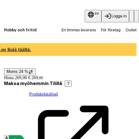
sv
Logga in
Hobby och fritid
En timmes leverans
För företag
Outlet
Fyndpartier
Guider och artiklar
Vaihtokauppa
e lisää täältä.
Tjänster
Aktuellt
Moms 24 %
Prisinformation
Hinta 269,00 €.
269
,
00
Maksa myöhemmin Tilillä
?
Produktdatablad