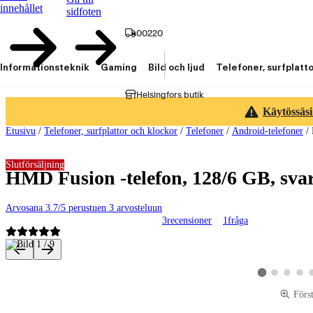
innehållet
sidfoten
00220
Informationsteknik
Gaming
Bild och ljud
Telefoner, surfplatt
Helsingfors butik
Käytössäsi
Etusivu
/
Telefoner, surfplattor och klockor
/
Telefoner
/
Android-telefoner
/
Slutförsäljning
HMD Fusion -telefon, 128/6 GB, sva
Arvosana 3.7/5 perustuen 3 arvosteluun
3
recensioner
1
fråga
Produktbilder och videor
Visa produktbild 
Visa produk
Visa p
Visa produktbild
Förs