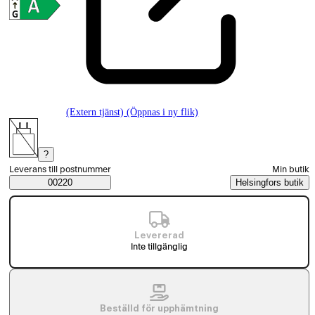
(Extern tjänst) (Öppnas i ny flik)
?
Välj beställningssätt
Leverans till postnummer
Min butik
Saatavuustiedot
00220
Helsingfors butik
Levererad
Inte tillgänglig
Beställd för upphämtning