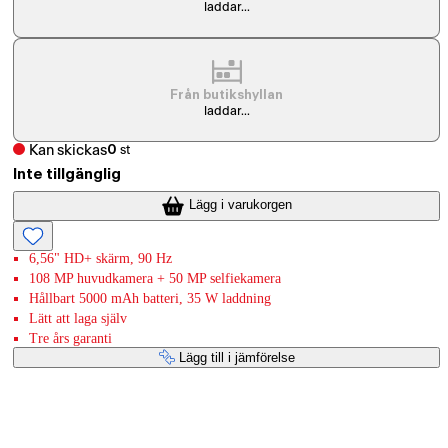
laddar...
Från butikshyllan
laddar...
Kan skickas
0
st
Inte tillgänglig
Lägg i varukorgen
6,56" HD+ skärm, 90 Hz
108 MP huvudkamera + 50 MP selfiekamera
Hållbart 5000 mAh batteri, 35 W laddning
Lätt att laga själv
Tre års garanti
Lägg till i jämförelse