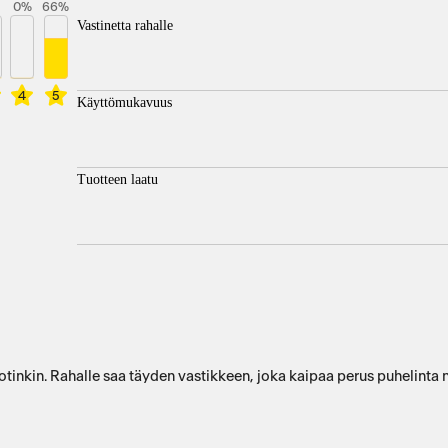
0
%
66
%
Vastinetta rahalle
4
5
Käyttömukavuus
Tuotteen laatu
otinkin. Rahalle saa täyden vastikkeen, joka kaipaa perus puhelinta 