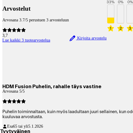
33
%
0
%
0
%
Arvostelut
Arvosana 3.7/5 perustuen 3 arvosteluun
1
2
3
3,7
Kirjoita arvostelu
Lue kaikki 3 tuotearvostelua
HDM Fusion Puhelin, rahalle täys vastine
Arvosana 5/5
Puhelin toiminnaltaan, kuin myös laadultaan juuri sellainen, kun od
kuuluvaa arvostusta.
Esa
65 tai yli
5.1.2026
Tyytyväinen