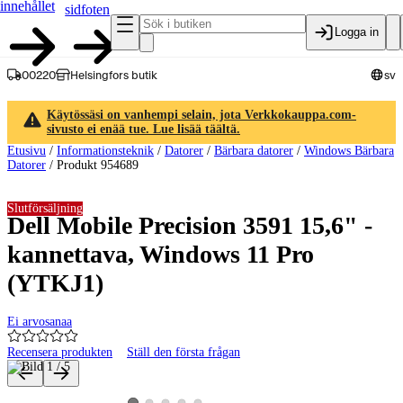
innehållet
sidfoten
Logga in
00220
Helsingfors butik
sv
Käytössäsi on vanhempi selain, jota Verkkokauppa.com-
sivusto ei enää tue. Lue lisää täältä.
Etusivu
/
Informationsteknik
/
Datorer
/
Bärbara datorer
/
Windows Bärbara
Datorer
/
Produkt 954689
Slutförsäljning
Dell Mobile Precision 3591 15,6" -
kannettava, Windows 11 Pro
(YTKJ1)
Ei arvosanaa
Recensera produkten
Ställ den första frågan
Produktbilder och videor