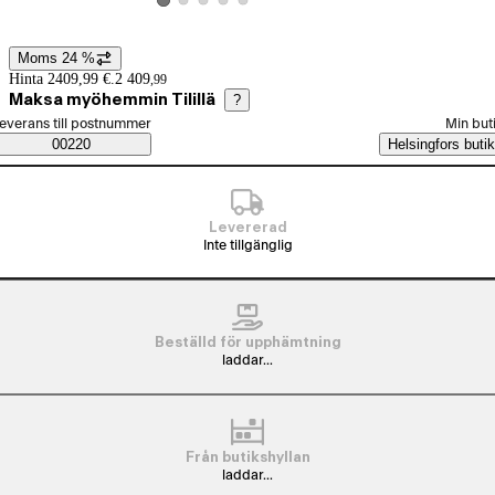
Visa produktbild 2
Visa produktbild 3
Visa produktbild 4
Visa produktbild 5
Visa produktbild 1
Moms 24 %
Prisinformation
Hinta 2409,99 €.
2 409
,
99
Maksa myöhemmin Tilillä
?
älj beställningssätt
everans till postnummer
Min but
Saatavuustiedot
00220
Helsingfors butik
Levererad
Inte tillgänglig
Beställd för upphämtning
laddar...
Från butikshyllan
laddar...