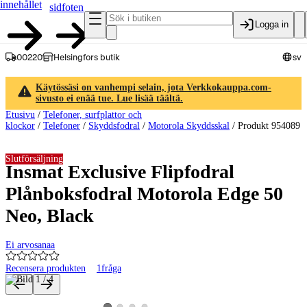
innehållet
sidfoten
Logga in
00220
Helsingfors butik
sv
Käytössäsi on vanhempi selain, jota Verkkokauppa.com-
sivusto ei enää tue. Lue lisää täältä.
Etusivu
/
Telefoner, surfplattor och
klockor
/
Telefoner
/
Skyddsfodral
/
Motorola Skyddsskal
/
Produkt 954089
Slutförsäljning
Insmat Exclusive Flipfodral
Plånboksfodral Motorola Edge 50
Neo, Black
Ei arvosanaa
Recensera produkten
1
fråga
Produktbilder och videor