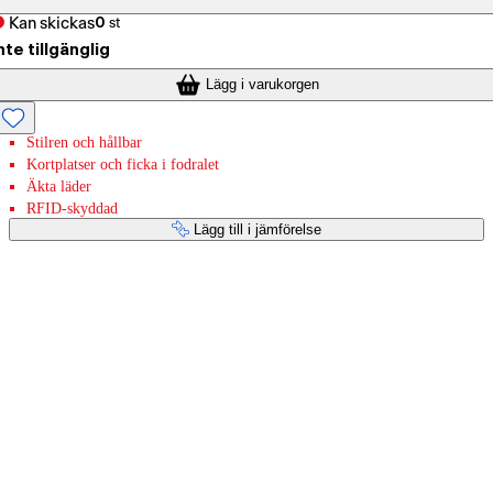
Kan skickas
0
st
nte tillgänglig
Lägg i varukorgen
Stilren och hållbar
Kortplatser och ficka i fodralet
Äkta läder
RFID-skyddad
Lägg till i jämförelse
Betaltjänster