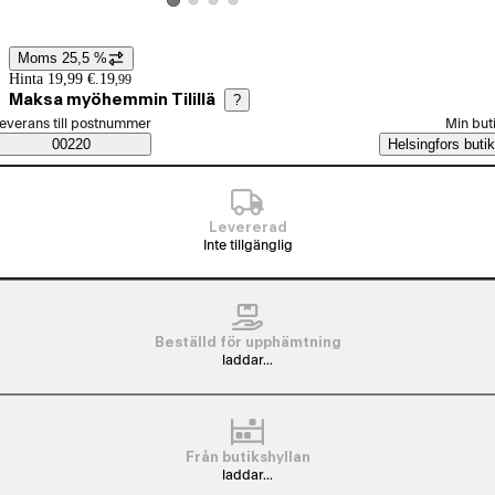
Visa produktbild 2
Visa produktbild 3
Visa produktbild 4
Visa produktbild 1
Moms 25,5 %
Prisinformation
Hinta 19,99 €.
19
,
99
Maksa myöhemmin Tilillä
?
älj beställningssätt
everans till postnummer
Min but
Saatavuustiedot
00220
Helsingfors butik
Levererad
Inte tillgänglig
Beställd för upphämtning
laddar...
Från butikshyllan
laddar...