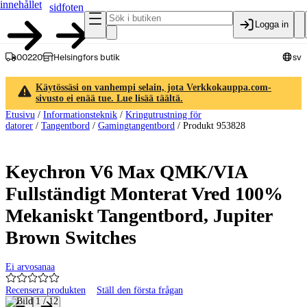
innehållet
sidfoten
Logga in
00220
Helsingfors butik
sv
Käytössäsi on vanhempi selain, jota Verkkokauppa.com-
sivusto ei enää tue. Lue lisää täältä.
Etusivu
/
Informationsteknik
/
Kringutrustning för
datorer
/
Tangentbord
/
Gamingtangentbord
/
Produkt 953828
Keychron V6 Max QMK/VIA
Fullständigt Monterat Vred 100%
Mekaniskt Tangentbord, Jupiter
Brown Switches
Ei arvosanaa
Recensera produkten
Ställ den första frågan