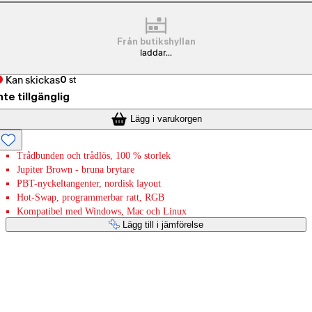
Från butikshyllan
laddar...
Kan skickas
0
st
nte tillgänglig
Lägg i varukorgen
Trådbunden och trådlös, 100 % storlek
Jupiter Brown - bruna brytare
PBT-nyckeltangenter, nordisk layout
Hot-Swap, programmerbar ratt, RGB
Kompatibel med Windows, Mac och Linux
Lägg till i jämförelse
Betaltjänster