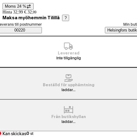
Moms 24 %
Prisinformation
Hinta 32,99 €.
32
,
99
Maksa myöhemmin Tilillä
?
älj beställningssätt
everans till postnummer
Min but
Saatavuustiedot
00220
Helsingfors butik
Levererad
Inte tillgänglig
Beställd för upphämtning
laddar...
Från butikshyllan
laddar...
Kan skickas
0
st