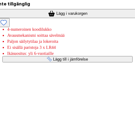
nte tillgänglig
Lägg i varukorgen
4-numeroinen koodilukko
Avausmekanismi soittaa sävelmää
Paljon säilytytilaa ja lokeroita
Ei sisällä paristoja 3 x LR44
Ikäsuositus: yli 6-vuotiaille
Lägg till i jämförelse
Betaltjänster