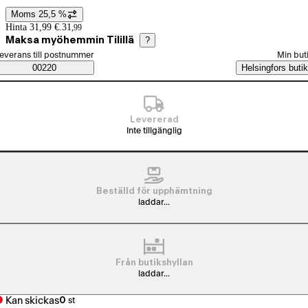
Moms 25,5 %
Prisinformation
Hinta 31,99 €.
31
,
99
Maksa myöhemmin Tilillä
?
älj beställningssätt
everans till postnummer
Min but
Saatavuustiedot
00220
Helsingfors butik
Levererad
Inte tillgänglig
Beställd för upphämtning
laddar...
Från butikshyllan
laddar...
Kan skickas
0
st