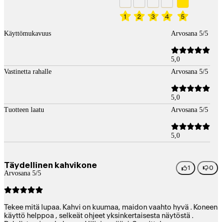
1
2
3
4
5
Käyttömukavuus
Arvosana 5/5
5,0
Vastinetta rahalle
Arvosana 5/5
5,0
Tuotteen laatu
Arvosana 5/5
5,0
Täydellinen kahvikone
1
0
Arvosana 5/5
Tekee mitä lupaa. Kahvi on kuumaa, maidon vaahto hyvä . Koneen
käyttö helppoa , selkeät ohjeet yksinkertaisesta näytöstä .