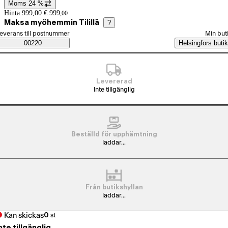
Moms 24 %
Prisinformation
Hinta 999,00 €.
999
,
00
Maksa myöhemmin Tilillä
?
älj beställningssätt
everans till postnummer
Min but
Saatavuustiedot
00220
Helsingfors butik
Levererad
Inte tillgänglig
Beställd för upphämtning
laddar...
Från butikshyllan
laddar...
Kan skickas
0
st
nte tillgänglig