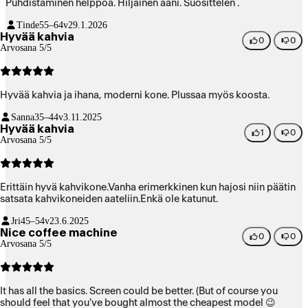
Puhdistaminen helppoa. Hiljainen ääni. Suosittelen .
Tinde
55–64v
29.1.2026
Hyvää kahvia
0
0
Arvosana 5/5
Hyvää kahvia ja ihana, moderni kone. Plussaa myös koosta.
Sanna
35–44v
3.11.2025
Hyvää kahvia
1
0
Arvosana 5/5
Erittäin hyvä kahvikone.Vanha erimerkkinen kun hajosi niin päätin
satsata kahvikoneiden aateliin.Enkä ole katunut.
Jri
45–54v
23.6.2025
Nice coffee machine
0
0
Arvosana 5/5
It has all the basics. Screen could be better. (But of course you
should feel that you've bought almost the cheapest model 😉