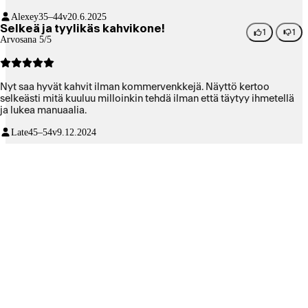
Alexey
35–44v
20.6.2025
Selkeä ja tyylikäs kahvikone!
1
1
Arvosana 5/5
Nyt saa hyvät kahvit ilman kommervenkkejä. Näyttö kertoo
selkeästi mitä kuuluu milloinkin tehdä ilman että täytyy ihmetellä
ja lukea manuaalia.
Late
45–54v
9.12.2024