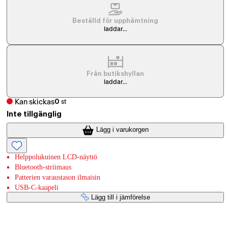
Beställd för upphämtning
laddar...
Från butikshyllan
laddar...
Kan skickas
0
st
Inte tillgänglig
Lägg i varukorgen
Helppolukuinen LCD-näyttö
Bluetooth-striimaus
Patterien varaustason ilmaisin
USB-C-kaapeli
Lägg till i jämförelse