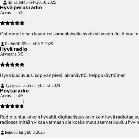
fm aallot
45–54v
20.10.2025
Hyvä perusradio
Arvosana 5/5
Ostimme toisen kaveriksi samanlaiselle hyväksi havaitulle. Ainoa mo
Radiofiili
65 tai yli
8.2.2025
Hyvä radio
Arvosana 5/5
Hyvä kuuluvuus, sopivan pieni, aikanäyttö, helppokäyttöinen.
Tyytyväinen
65 tai yli
7.12.2024
Pöytäradio
Arvosana 4/5
Radio tuntuu oikein hyvältä. digitaalisuus on oikein hyvä radiotaajuuk
radiossa mitään vikaa varmaan ole koska muut asemat kuuluu hyvin.
henu
65 tai yli
8.3.2026