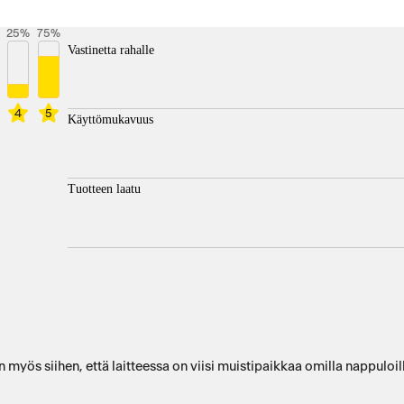
25
%
75
%
Vastinetta rahalle
4
5
Käyttömukavuus
Tuotteen laatu
yös siihen, että laitteessa on viisi muistipaikkaa omilla nappuloill