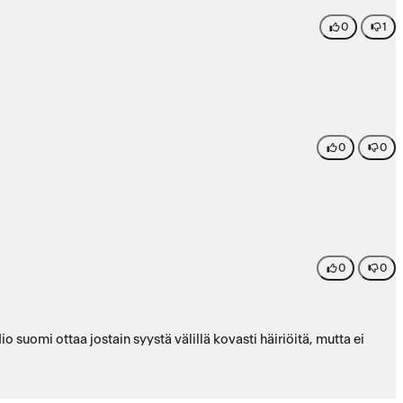
0
1
0
0
0
0
o suomi ottaa jostain syystä välillä kovasti häiriöitä, mutta ei