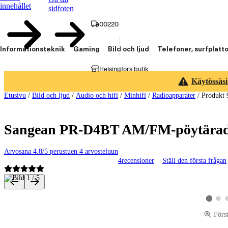
innehållet
sidfoten
00220
Informationsteknik
Gaming
Bild och ljud
Telefoner, surfplatt
Helsingfors butik
Käytössäsi
Etusivu
/
Bild och ljud
/
Audio och hifi
/
Minhifi
/
Radioapparater
/
Produkt 
Sangean PR-D4BT AM/FM-pöytäradi
Arvosana 4.8/5 perustuen 4 arvosteluun
4
recensioner
Ställ den första frågan
Produktbilder och videor
Visa p
Visa pro
Förs