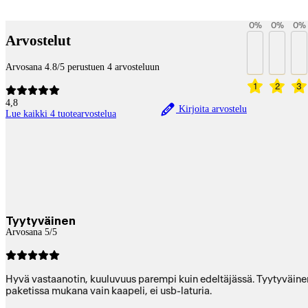
Betaltjänster
0
%
0
%
0
%
Arvostelut
Arvosana 4.8/5 perustuen 4 arvosteluun
1
2
3
4,8
Kirjoita arvostelu
Lue kaikki 4 tuotearvostelua
Tyytyväinen
Arvosana 5/5
Hyvä vastaanotin, kuuluvuus parempi kuin edeltäjässä. Tyytyväinen m
paketissa mukana vain kaapeli, ei usb-laturia.