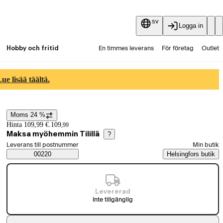
sv
Logga in
Hobby och fritid
En timmes leverans
För företag
Outlet
Fyndpartier
Guider och artiklar
Vaihtokauppa
e lisää täältä.
Tjänster
Aktuellt
Moms 24 %
Prisinformation
Hinta 109,99 €.
109
,
99
Maksa myöhemmin Tilillä
?
Välj beställningssätt
Leverans till postnummer
Min butik
Saatavuustiedot
00220
Helsingfors butik
Levererad
Inte tillgänglig