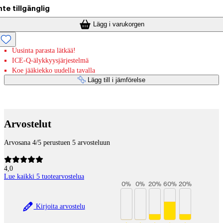
nte tillgänglig
Lägg i varukorgen
Uusinta parasta lätkää!
ICE-Q-älykkyysjärjestelmä
Koe jääkiekko uudella tavalla
Lägg till i jämförelse
Betaltjänster
Arvostelut
Arvosana 4/5 perustuen 5 arvosteluun
4,0
Lue kaikki 5 tuotearvostelua
0
%
0
%
20
%
60
%
20
%
Kirjoita arvostelu