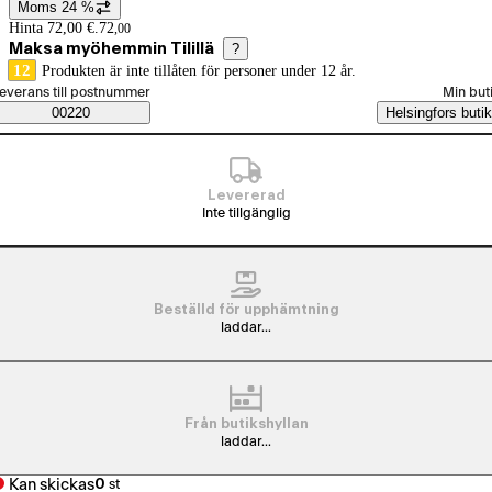
Moms 24 %
Prisinformation
Hinta 72,00 €.
72
,
00
Maksa myöhemmin Tilillä
?
12
Produkten är inte tillåten för personer under 12 år.
älj beställningssätt
everans till postnummer
Min but
Saatavuustiedot
00220
Helsingfors butik
Levererad
Inte tillgänglig
Beställd för upphämtning
laddar...
Från butikshyllan
laddar...
Kan skickas
0
st