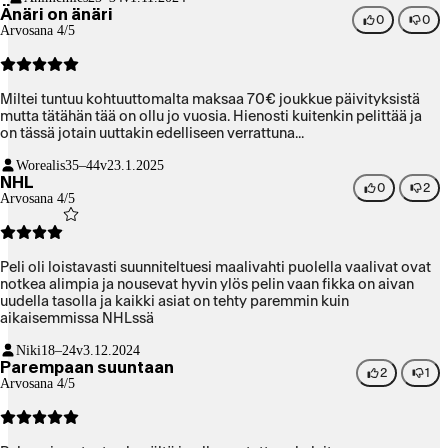
Änäri on änäri
0
0
Arvosana 4/5
Miltei tuntuu kohtuuttomalta maksaa 70€ joukkue päivityksistä
mutta tätähän tää on ollu jo vuosia. Hienosti kuitenkin pelittää ja
on tässä jotain uuttakin edelliseen verrattuna...
Worealis
35–44v
23.1.2025
NHL
0
2
Arvosana 4/5
Peli oli loistavasti suunniteltuesi maalivahti puolella vaalivat ovat
notkea alimpia ja nousevat hyvin ylös pelin vaan fikka on aivan
uudella tasolla ja kaikki asiat on tehty paremmin kuin
aikaisemmissa NHLssä
Niki
18–24v
3.12.2024
Parempaan suuntaan
2
1
Arvosana 4/5