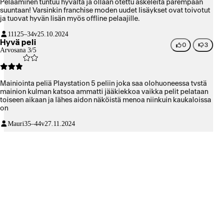
Pelaaminen tuntuu hyvältä ja ollaan otettu askeleita parempaan
suuntaan! Varsinkin franchise moden uudet lisäykset ovat toivotut
ja tuovat hyvän lisän myös offline pelaajille.
111
25–34v
25.10.2024
Hyvä peli
0
3
Arvosana 3/5
Mainiointa peliä Playstation 5 peliin joka saa olohuoneessa tvstä
mainion kulman katsoa ammatti jääkiekkoa vaikka pelit pelataan
toiseen aikaan ja lähes aidon näköistä menoa niinkuin kaukaloissa
on
Mauri
35–44v
27.11.2024