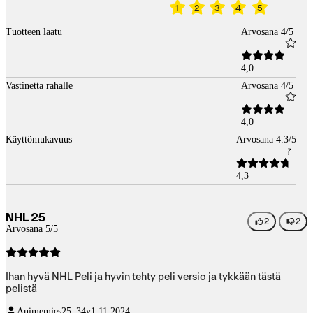
1
2
3
4
5
Tuotteen laatu
Arvosana 4/5
4,0
Vastinetta rahalle
Arvosana 4/5
4,0
Käyttömukavuus
Arvosana 4.3/5
4,3
NHL 25
2
2
Arvosana 5/5
Ihan hyvä NHL Peli ja hyvin tehty peli versio ja tykkään tästä
pelistä
Animemies
25–34v
1.11.2024