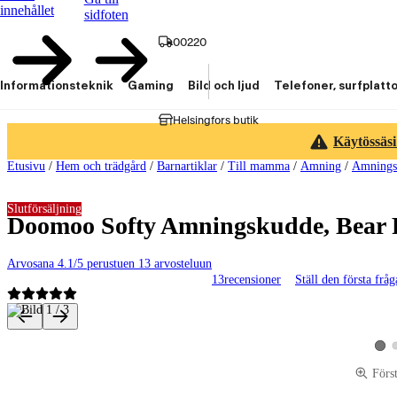
innehållet
sidfoten
00220
Informationsteknik
Gaming
Bild och ljud
Telefoner, surfplatt
Helsingfors butik
Käytössäsi
Etusivu
/
Hem och trädgård
/
Barnartiklar
/
Till mamma
/
Amning
/
Amnings
Slutförsäljning
Doomoo Softy Amningskudde, Bear 
Arvosana 4.1/5 perustuen 13 arvosteluun
13
recensioner
Ställ den första frå
Produktbilder och videor
Visa
Förs