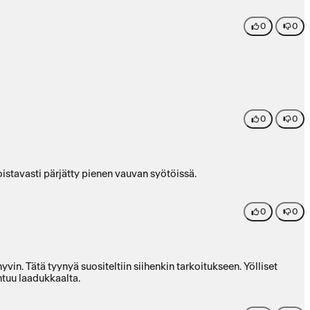
0
0
0
0
stavasti pärjätty pienen vauvan syötöissä.
0
0
vin. Tätä tyynyä suositeltiin siihenkin tarkoitukseen. Yölliset
ntuu laadukkaalta.