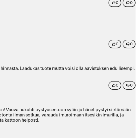
0
0
0
0
 hinnasta. Laadukas tuote mutta voisi olla aavistuksen edullisempi.
0
0
! Vauva nukahti pystyasentoon syliin ja hänet pystyi siirtämään
onta ilman sotkua, varaudu imuroimaan itsesikin imurilla, ja
ta kattoon helposti.