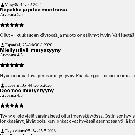
Vissy
35–44v
9.2.2024
Napakka ja pitää muotonsa
Arvosana 5/5
Ollut yli kuukauden käytössä ja muoto on säilynyt hyvin. Väri kestää 
Tapani
M, 25–34v
30.8.2020
Miellyttävä imetystyyny
Arvosana 4/5
Hyvin muovattava perus imetystyyny. Päälikangas ihanan pehmeä pu
Tuore äiti
35–44v
26.5.2026
Doomoo imetystyyny
Arvosana 4/5
Tyyny ei ole vielä varsinaisesti ollut imetyskäytössä. Ostin sen hyvis
lonkkasäryt jäivät pois, kun lonkat ovat hyvässä asennossa yöllä ky
Tyytyväinen
25–34v
25.5.2026