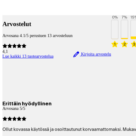
Betaltjänster
0
%
7
%
15
Arvostelut
Arvosana 4.1/5 perustuen 13 arvosteluun
1
2
3
4,1
Kirjoita arvostelu
Lue kaikki 13 tuotearvostelua
Erittäin hyödyllinen
Arvosana 5/5
Ollut kovassa käytössä ja osoittautunut korvaamattomaksi. Mukava