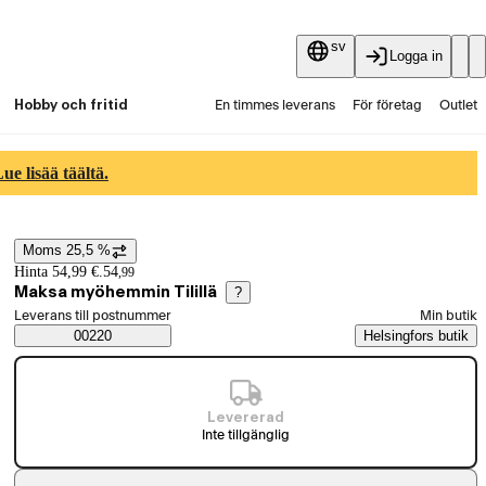
sv
Logga in
Hobby och fritid
En timmes leverans
För företag
Outlet
Fyndpartier
Guider och artiklar
Vaihtokauppa
e lisää täältä.
Tjänster
Aktuellt
Moms 25,5 %
Prisinformation
Hinta 54,99 €.
54
,
99
Maksa myöhemmin Tilillä
?
Välj beställningssätt
Leverans till postnummer
Min butik
Saatavuustiedot
00220
Helsingfors butik
Levererad
Inte tillgänglig