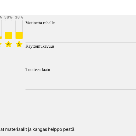
%
38
%
38
%
Vastinetta rahalle
4
5
Käyttömukavuus
Tuotteen laatu
t materiaalit ja kangas helppo pestä.