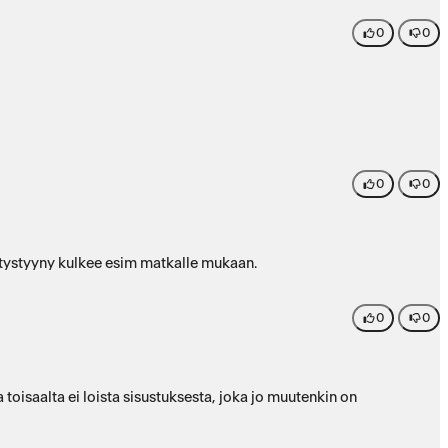
0
0
0
0
tystyyny kulkee esim matkalle mukaan.
0
0
a toisaalta ei loista sisustuksesta, joka jo muutenkin on