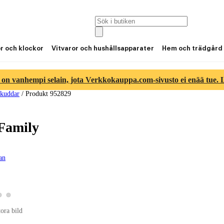
or och klockor
Vitvaror och hushållsapparater
Hem och trädgård
 on vanhempi selain, jota Verkkokauppa.com-sivusto ei enää tue. Lu
kuddar
/
Produkt 952829
Family
gan
Visa produktbild 2
Visa produktbild 3
 produktbild 1
tora bild