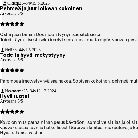
Oldzqi
25–34v
15.8.2025
Pehmeä ja juuri oikean kokoinen
Arvosana 5/5
Ostin juuri tämän Doomoon tyynyn suosituksesta.
Toimii täydellisesti sekä imetyksen apuna, mutta myös vauvan pesä
Heli
35–44v
1.6.2025
Todella hyvä imetystyyny
Arvosana 5/5
Parempaa imetystyynyä saa hakea. Sopivan kokoinen, pehmeä mutta 
Newmama
25–34v
12.12.2024
Hyvä tuote!
Arvosana 5/5
Koko on mitä parhain ihan perus käyttöön. Isompi veisi tilaa ja olisi 
vauvakrääsää täynnä hetkellisesti! Sopivan kiinteä, mukautuva ja ku
Hyvä rahansa vastine!