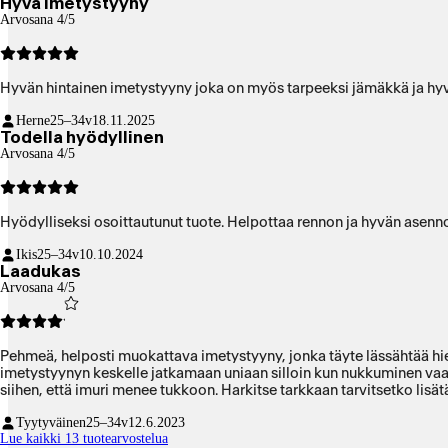
Hyvä imetystyyny
Arvosana 4/5
Hyvän hintainen imetystyyny joka on myös tarpeeksi jämäkkä ja hy
Herne
25–34v
18.11.2025
Todella hyödyllinen
Arvosana 4/5
Hyödylliseksi osoittautunut tuote. Helpottaa rennon ja hyvän asennon
Ikis
25–34v
10.10.2024
Laadukas
Arvosana 4/5
Pehmeä, helposti muokattava imetystyyny, jonka täyte lässähtää hie
imetystyynyn keskelle jatkamaan uniaan silloin kun nukkuminen vaak
siihen, että imuri menee tukkoon. Harkitse tarkkaan tarvitsetko lisätä
Tyytyväinen
25–34v
12.6.2023
Lue kaikki 13 tuotearvostelua