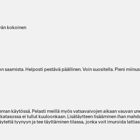
vän kokoinen
 saamista. Helposti pestävä päällinen. Voin suositella. Pieni miinus
man käytössä. Pelasti meillä myös vatsavaivojen aikaan vauvan unen
atasossa ei tullut kuuloonkaan. Lisätäytteen lisääminen ihan mahdot
ytettä tyynyyn ja tee täyttäminen tilassa, jonka voit imuroida lattias