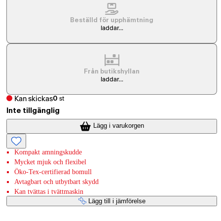
Beställd för upphämtning
laddar...
Från butikshyllan
laddar...
Kan skickas
0
st
Inte tillgänglig
Lägg i varukorgen
Kompakt amningskudde
Mycket mjuk och flexibel
Öko-Tex-certifierad bomull
Avtagbart och utbytbart skydd
Kan tvättas i tvättmaskin
Lägg till i jämförelse