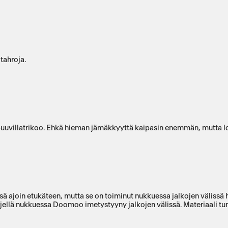
tahroja.
uvillatrikoo. Ehkä hieman jämäkkyyttä kaipasin enemmän, mutta loi
sä ajoin etukäteen, mutta se on toiminut nukkuessa jalkojen välissä hy
ljellä nukkuessa Doomoo imetystyyny jalkojen välissä. Materiaali tu