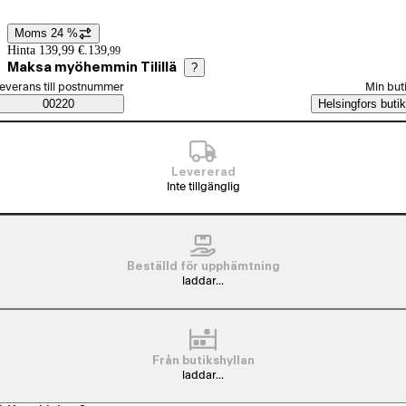
Moms 24 %
Prisinformation
Hinta 139,99 €.
139
,
99
Maksa myöhemmin Tilillä
?
älj beställningssätt
everans till postnummer
Min but
Saatavuustiedot
00220
Helsingfors butik
Levererad
Inte tillgänglig
Beställd för upphämtning
laddar...
Från butikshyllan
laddar...