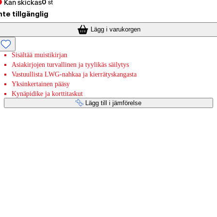
Kan skickas
0
st
nte tillgänglig
Lägg i varukorgen
Sisältää muistikirjan
Asiakirjojen turvallinen ja tyylikäs säilytys
Vastuullista LWG-nahkaa ja kierrätyskangasta
Yksinkertainen pääsy
Kynäpidike ja korttitaskut
Lägg till i jämförelse
Betaltjänster