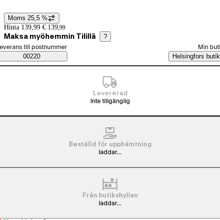
Moms 25,5 %
Prisinformation
Hinta 139,99 €.
139
,
99
Maksa myöhemmin Tilillä
?
älj beställningssätt
everans till postnummer
Min but
Saatavuustiedot
00220
Helsingfors butik
Levererad
Inte tillgänglig
Beställd för upphämtning
laddar...
Från butikshyllan
laddar...