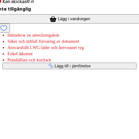
Kan skickas
0
st
nte tillgänglig
Lägg i varukorgen
Inkluderar en anteckningsbok
Säker och stilfull förvaring av dokument
Ansvarsfullt LWG-läder och återvunnet tyg
Enkel åtkomst
Pennhållare och kortfack
Lägg till i jämförelse
Betaltjänster