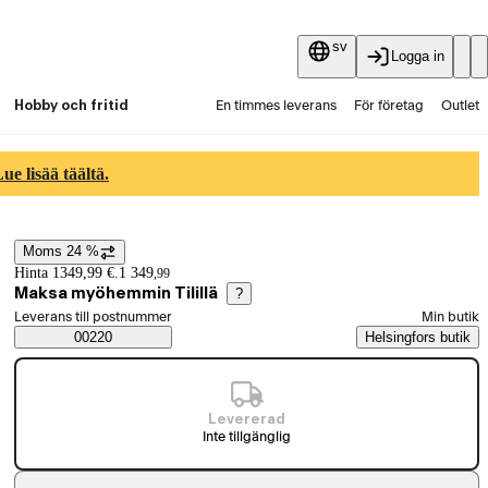
sv
Logga in
Hobby och fritid
En timmes leverans
För företag
Outlet
Fyndpartier
Guider och artiklar
Vaihtokauppa
e lisää täältä.
Tjänster
Aktuellt
Moms 24 %
Prisinformation
Hinta 1349,99 €.
1 349
,
99
Maksa myöhemmin Tilillä
?
Välj beställningssätt
Leverans till postnummer
Min butik
Saatavuustiedot
00220
Helsingfors butik
Levererad
Inte tillgänglig