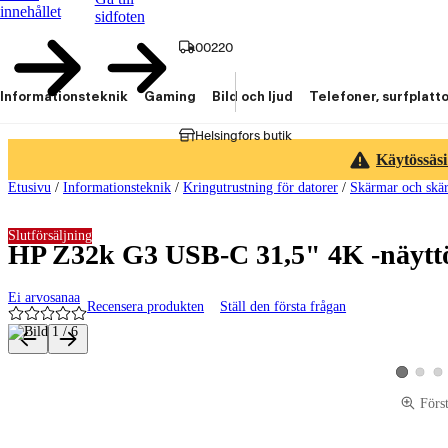
innehållet
sidfoten
00220
Informationsteknik
Gaming
Bild och ljud
Telefoner, surfplatt
Helsingfors butik
Käytössäsi
Etusivu
/
Informationsteknik
/
Kringutrustning för datorer
/
Skärmar och skär
Slutförsäljning
HP Z32k G3 USB-C 31,5" 4K -näytt
Ei arvosanaa
Recensera produkten
Ställ den första frågan
Produktbilder och videor
Visa pro
Vis
Visa produ
Förs