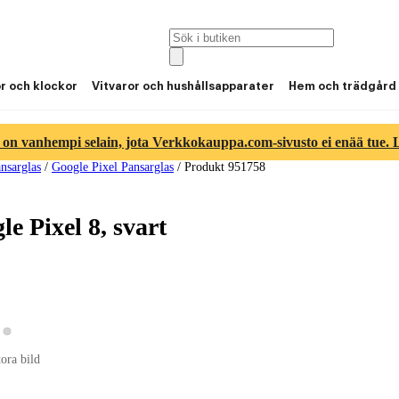
or och klockor
Vitvaror och hushållsapparater
Hem och trädgård
 on vanhempi selain, jota Verkkokauppa.com-sivusto ei enää tue. Lu
nsarglas
/
Google Pixel Pansarglas
/
Produkt 951758
e Pixel 8, svart
Visa produktbild 2
sa produktbild 1
tora bild