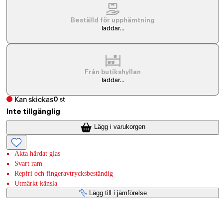
Beställd för upphämtning
laddar...
Från butikshyllan
laddar...
Kan skickas
0
st
Inte tillgänglig
Lägg i varukorgen
Äkta härdat glas
Svart ram
Repfri och fingeravtrycksbeständig
Utmärkt känsla
Lägg till i jämförelse