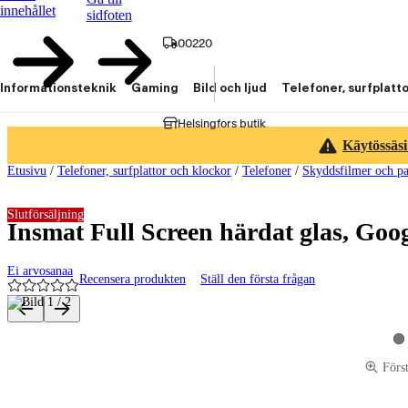
innehållet
sidfoten
00220
Informationsteknik
Gaming
Bild och ljud
Telefoner, surfplatt
Helsingfors butik
Käytössäsi
Etusivu
/
Telefoner, surfplattor och klockor
/
Telefoner
/
Skyddsfilmer och pa
Slutförsäljning
Insmat Full Screen härdat glas, Googl
Ei arvosanaa
Recensera produkten
Ställ den första frågan
Produktbilder och videor
Vi
Förs