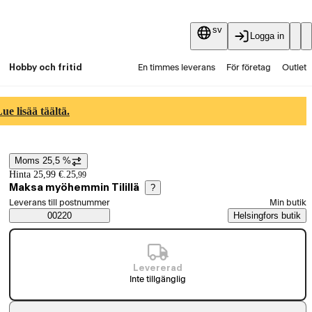
sv
Logga in
Hobby och fritid
En timmes leverans
För företag
Outlet
Fyndpartier
Guider och artiklar
Vaihtokauppa
e lisää täältä.
Tjänster
Aktuellt
Moms 25,5 %
Prisinformation
Hinta 25,99 €.
25
,
99
Maksa myöhemmin Tilillä
?
Välj beställningssätt
Leverans till postnummer
Min butik
Saatavuustiedot
00220
Helsingfors butik
Levererad
Inte tillgänglig