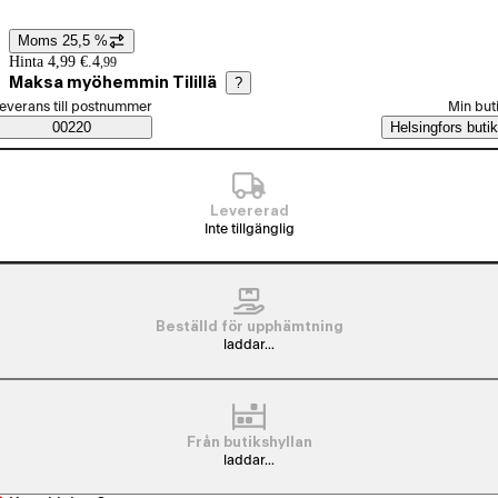
Moms 25,5 %
Prisinformation
Hinta 4,99 €.
4
,
99
Maksa myöhemmin Tilillä
?
älj beställningssätt
everans till postnummer
Min but
Saatavuustiedot
00220
Helsingfors butik
Levererad
Inte tillgänglig
Beställd för upphämtning
laddar...
Från butikshyllan
laddar...