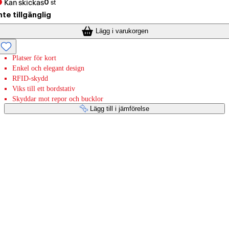
Kan skickas
0
st
nte tillgänglig
Lägg i varukorgen
Platser för kort
Enkel och elegant design
RFID-skydd
Viks till ett bordstativ
Skyddar mot repor och bucklor
Lägg till i jämförelse
Betaltjänster