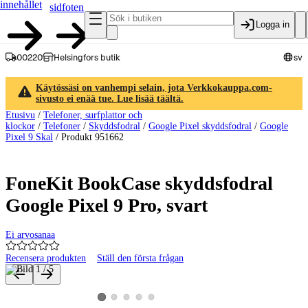
innehållet
sidfoten
Logga in
00220
Helsingfors butik
sv
Käytössäsi on vanhempi selain, jota Verkkokauppa.com-
sivusto ei enää tue. Lue lisää täältä.
Etusivu
/
Telefoner, surfplattor och
klockor
/
Telefoner
/
Skyddsfodral
/
Google Pixel skyddsfodral
/
Google
Pixel 9 Skal
/
Produkt 951662
FoneKit BookCase skyddsfodral
Google Pixel 9 Pro, svart
Ei arvosanaa
Recensera produkten
Ställ den första frågan
Produktbilder och videor
Visa produktbild 2
Visa produktbild 3
Visa produktbild 4
Visa produktbild 5
Visa produktbild 1