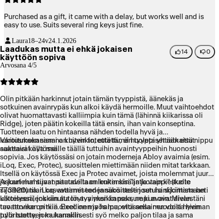
Purchased as a gift, it came with a delay, but works well and is
easy to use. Suits several ring keys just fine.
Laura
18–24v
24.1.2026
Laadukas mutta ei ehkä jokaisen
14
0
käyttöön sopiva
Arvosana 4/5
Olin pitkään harkinnut jotain tämän tyyppistä, äänekäs ja
sotkuinen avainrypäs kun alkoi käydä hermoille. Muut vaihtoehdot
olivat huomattavasti kalliimpia kuin tämä (lähinnä kiikarissa oli
Ridge), joten päätin kokeilla tätä ensin, ihan vain konseptina.
Tuotteen laatu on hintaansa nähden todella hyvä ja
lukitusmekanismi on hyvin toteutettu, ei huoleta yhtään että nippu
Varoituksen sanana kuitenkin, että tämän tyyppiset ratkaisut
aukeaisi käytössä.
saattavat olla meille täällä tuttuihin avaintyyppeihin huonosti
sopivia. Jos käytössäsi on jotain moderneja Abloy avaimia (esim.
iLoq, Exec, Protec), suosittelen miettimään niiden mitat tarkkaan.
Itsellä on käytössä Exec ja Protec avaimet, joista molemmat juuri
ja juuri mahtuvat pituudeltaan lenkin sisään ja vain keskelle
Askartelun sijaan saatavilla on kuitenkin "jatkotappi" (tuote
sijoitettuna. iLoq-avaimet todennäköisesti joutuisi sijoittamaan
773920) tilan kasvattamiseen ja suosittelen sen hankkimista heti
ulkoiseen lenkkiin auton avaimen kanssa, ne kun ovat aivan
kättelyssä, jos sinulta löytyy yksikin paksumpi avain. Mielestäni
tavattoman pitkiä. Exec on myös muoviosansa muodolta hieman
tuo tarvike on niin oleellinen ja halpa, että sellainen voisi hyvin
pyöristetty, joka harmillisesti syö melko paljon tilaa ja sama
tulla tuotteen mukanakin.