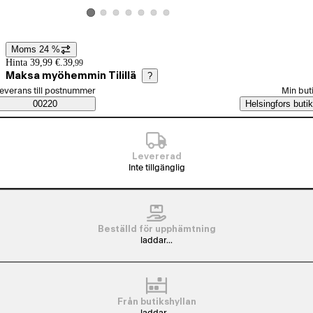
Visa produktbild 2
Visa produktbild 3
Visa produktbild 4
Visa produktbild 5
Visa produktbild 6
Visa produktbild 7
Visa produktbild 1
Moms 24 %
Prisinformation
Hinta 39,99 €.
39
,
99
Maksa myöhemmin Tilillä
?
älj beställningssätt
everans till postnummer
Min but
Saatavuustiedot
00220
Helsingfors butik
Levererad
Inte tillgänglig
Beställd för upphämtning
laddar...
Från butikshyllan