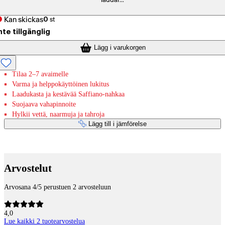
laddar...
Kan skickas
0
st
nte tillgänglig
Lägg i varukorgen
Tilaa 2–7 avaimelle
Varma ja helppokäyttöinen lukitus
Laadukasta ja kestävää Saffiano-nahkaa
Suojaava vahapinnoite
Hylkii vettä, naarmuja ja tahroja
Lägg till i jämförelse
Betaltjänster
Arvostelut
Arvosana 4/5 perustuen 2 arvosteluun
4,0
Lue kaikki 2 tuotearvostelua