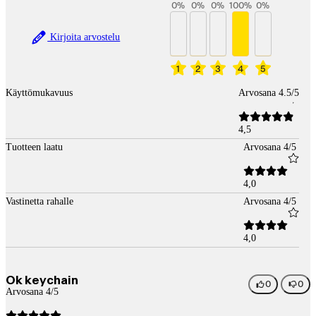
0
%
0
%
0
%
100
%
0
%
Kirjoita arvostelu
1
2
3
4
5
Käyttömukavuus
Arvosana 4.5/5
4,5
Tuotteen laatu
Arvosana 4/5
4,0
Vastinetta rahalle
Arvosana 4/5
4,0
Ok keychain
0
0
Arvosana 4/5