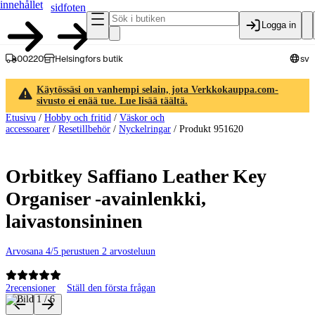
innehållet
sidfoten
Logga in
00220
Helsingfors butik
sv
Käytössäsi on vanhempi selain, jota Verkkokauppa.com-
sivusto ei enää tue. Lue lisää täältä.
Etusivu
/
Hobby och fritid
/
Väskor och
accessoarer
/
Resetillbehör
/
Nyckelringar
/
Produkt 951620
Orbitkey Saffiano Leather Key
Organiser -avainlenkki,
laivastonsininen
Arvosana 4/5 perustuen 2 arvosteluun
2
recensioner
Ställ den första frågan
Produktbilder och videor