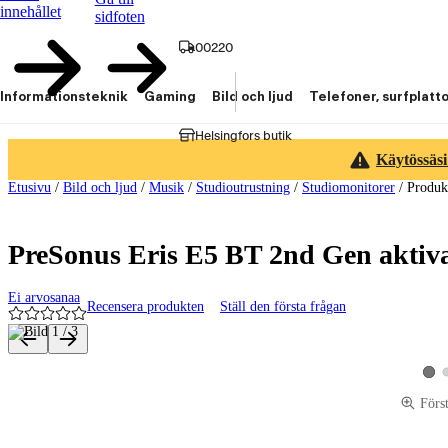
innehållet
sidfoten
00220
Informationsteknik
Gaming
Bild och ljud
Telefoner, surfplatt
Helsingfors butik
Käytössäsi
Etusivu
/
Bild och ljud
/
Musik
/
Studioutrustning
/
Studiomonitorer
/
Produk
PreSonus Eris E5 BT 2nd Gen aktiva
Ei arvosanaa
Recensera produkten
Ställ den första frågan
Produktbilder och videor
Visa
Förs