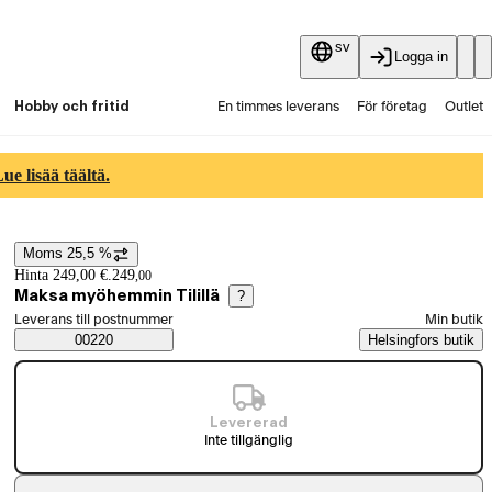
sv
Logga in
Hobby och fritid
En timmes leverans
För företag
Outlet
Fyndpartier
Guider och artiklar
Vaihtokauppa
e lisää täältä.
Tjänster
Aktuellt
Moms 25,5 %
Prisinformation
Hinta 249,00 €.
249
,
00
Maksa myöhemmin Tilillä
?
Välj beställningssätt
Leverans till postnummer
Min butik
Saatavuustiedot
00220
Helsingfors butik
Levererad
Inte tillgänglig