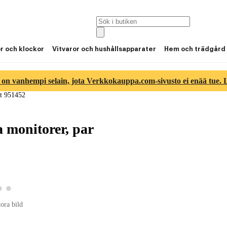
or och klockor
Vitvaror och hushållsapparater
Hem och trädgård
 on vanhempi selain, jota Verkkokauppa.com-sivusto ei enää tue. Lu
t 951452
 monitorer, par
Visa produktbild 2
Visa produktbild 3
 produktbild 1
tora bild