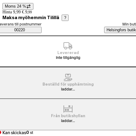
Moms 24 %
Prisinformation
Hinta 9,99 €.
9
,
99
Maksa myöhemmin Tilillä
?
älj beställningssätt
everans till postnummer
Min but
Saatavuustiedot
00220
Helsingfors butik
Levererad
Inte tillgänglig
Beställd för upphämtning
laddar...
Från butikshyllan
laddar...
Kan skickas
0
st