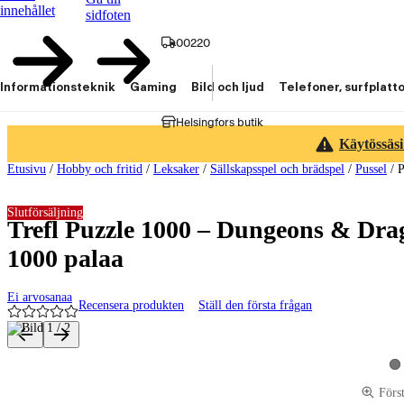
innehållet
sidfoten
00220
Informationsteknik
Gaming
Bild och ljud
Telefoner, surfplatt
Helsingfors butik
Käytössäsi
Etusivu
/
Hobby och fritid
/
Leksaker
/
Sällskapsspel och brädspel
/
Pussel
/
P
Slutförsäljning
Trefl Puzzle 1000 – Dungeons & Dra
1000 palaa
Ei arvosanaa
Recensera produkten
Ställ den första frågan
Produktbilder och videor
Vi
Förs