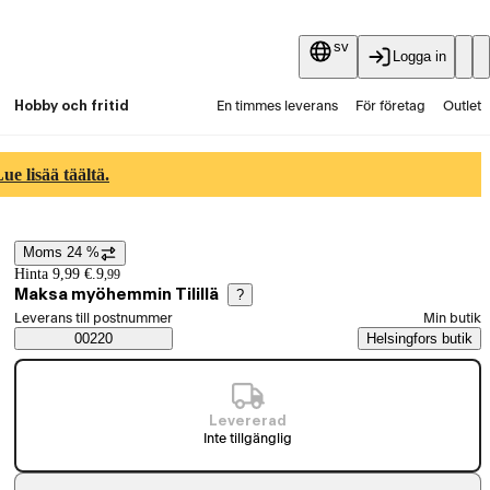
sv
Logga in
Hobby och fritid
En timmes leverans
För företag
Outlet
Fyndpartier
Guider och artiklar
Vaihtokauppa
e lisää täältä.
Tjänster
Aktuellt
Moms 24 %
Prisinformation
Hinta 9,99 €.
9
,
99
Maksa myöhemmin Tilillä
?
Välj beställningssätt
Leverans till postnummer
Min butik
Saatavuustiedot
00220
Helsingfors butik
Levererad
Inte tillgänglig