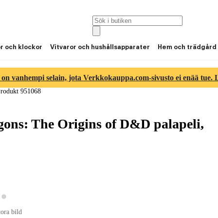
or och klockor
Vitvaror och hushållsapparater
Hem och trädgård
 on vanhempi selain, jota Verkkokauppa.com-sivusto ei enää tue. Lu
rodukt 951068
gons: The Origins of D&D palapeli,
Visa produktbild 2
sa produktbild 1
tora bild