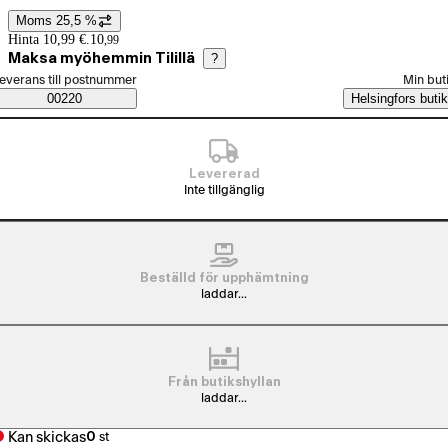
Moms 25,5 %
Prisinformation
Hinta 10,99 €.
10
,
99
Maksa myöhemmin Tilillä
?
älj beställningssätt
everans till postnummer
Min but
Saatavuustiedot
00220
Helsingfors butik
Levererad
Inte tillgänglig
Beställd för upphämtning
laddar...
Från butikshyllan
laddar...
Kan skickas
0
st