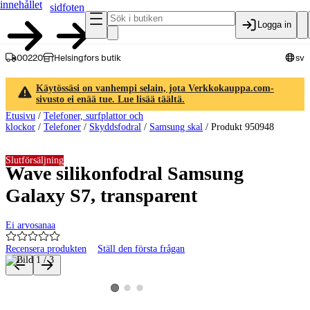
innehållet
sidfoten
Logga in
00220
Helsingfors butik
sv
Käytössäsi on vanhempi selain, jota Verkkokauppa.com-
sivusto ei enää tue. Lue lisää täältä.
Etusivu
/
Telefoner, surfplattor och
klockor
/
Telefoner
/
Skyddsfodral
/
Samsung skal
/
Produkt 950948
Slutförsäljning
Wave silikonfodral Samsung
Galaxy S7, transparent
Ei arvosanaa
Recensera produkten
Ställ den första frågan
Produktbilder och videor
Visa produktbild 2
Visa produktbild 3
Visa produktbild 1