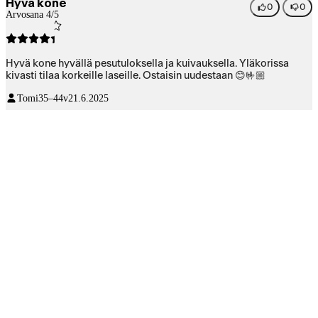
Hyvä kone
0
0
Arvosana 4/5
Hyvä kone hyvällä pesutuloksella ja kuivauksella. Yläkorissa
kivasti tilaa korkeille laseille. Ostaisin uudestaan 😊🤟🏼
Tomi
35–44v
21.6.2025