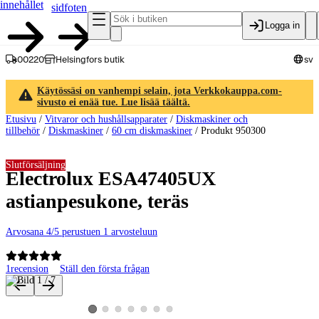
innehållet
sidfoten
Logga in
00220
Helsingfors butik
sv
Käytössäsi on vanhempi selain, jota Verkkokauppa.com-
sivusto ei enää tue. Lue lisää täältä.
Etusivu
/
Vitvaror och hushållsapparater
/
Diskmaskiner och
tillbehör
/
Diskmaskiner
/
60 cm diskmaskiner
/
Produkt 950300
Slutförsäljning
Electrolux ESA47405UX
astianpesukone, teräs
Arvosana 4/5 perustuen 1 arvosteluun
1
recension
Ställ den första frågan
Produktbilder och videor
Visa produktbild 2
Visa produktbild 3
Visa produktbild 4
Visa produktbild 5
Visa produktbild 6
Visa produktbild 7
Visa produktbild 1