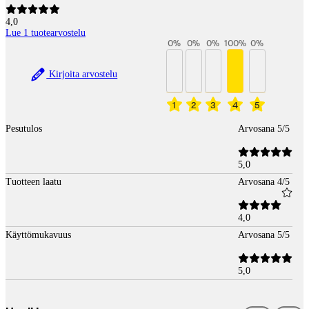
4,0
Lue 1 tuotearvostelu
0
%
0
%
0
%
100
%
0
%
Kirjoita arvostelu
1
2
3
4
5
Pesutulos
Arvosana 5/5
5,0
Tuotteen laatu
Arvosana 4/5
4,0
Käyttömukavuus
Arvosana 5/5
5,0