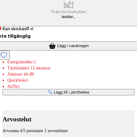
Från butikshyllan
laddar...
Kan skickas
0
st
nte tillgänglig
Lägg i varukorgen
Energialuokka C
Täyttömäärä 13 astiastoa
Äänitaso 44 dB
QuickSelect
AirDry
Lägg till i jämförelse
Betaltjänster
Arvostelut
Arvosana 4/5 perustuen 1 arvosteluun