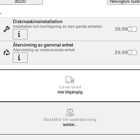
Saatavuustiedot
00220
Helsingfors butik
…
Diskmaskinsinstallation
Installation och borttagning av den gamla enheten
Palvelun hin
39,99
Återvinning av gammal enhet
Återvinning av motsvarande enhet
Palvelun hin
29,99
Levererad
Inte tillgänglig
Beställd för upphämtning
laddar...