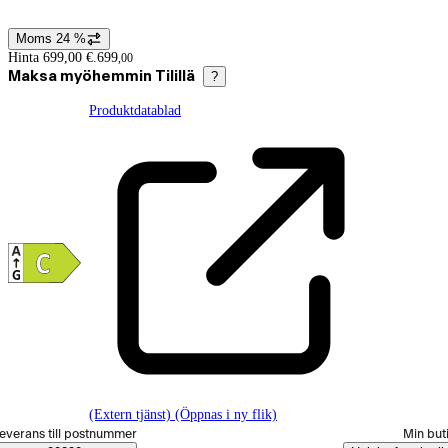
Moms 24 %
Prisinformation
Hinta 699,00 €.
699
,
00
Maksa myöhemmin Tilillä
?
Produktdatablad
(Extern tjänst) (Öppnas i ny flik)
älj beställningssätt
everans till postnummer
Min but