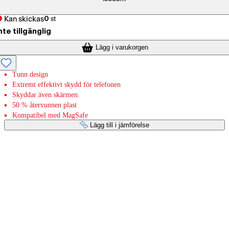
Kan skickas
0
st
nte tillgänglig
Lägg i varukorgen
Tunn design
Extremt effektivt skydd för telefonen
Skyddar även skärmen.
50 % återvunnen plast
Kompatibel med MagSafe
Lägg till i jämförelse
Betaltjänster