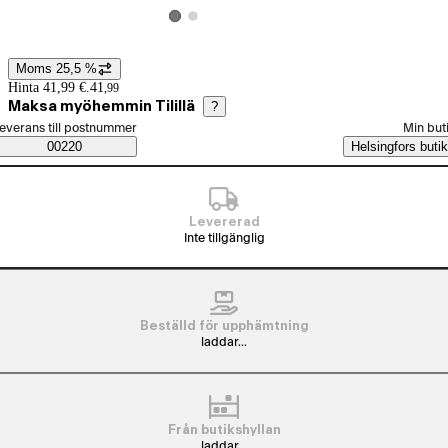
Visa produktbild 2
Visa produktbild 1
Moms 25,5 %
Prisinformation
Hinta 41,99 €.
41
,
99
Maksa myöhemmin Tilillä
?
älj beställningssätt
everans till postnummer
Min but
Saatavuustiedot
00220
Helsingfors butik
Levererad
Inte tillgänglig
Beställd för upphämtning
laddar...
Från butikshyllan
laddar...