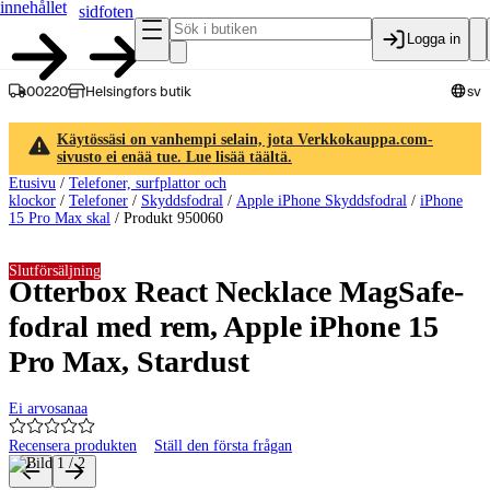
innehållet
sidfoten
Logga in
00220
Helsingfors butik
sv
Käytössäsi on vanhempi selain, jota Verkkokauppa.com-
sivusto ei enää tue. Lue lisää täältä.
Etusivu
/
Telefoner, surfplattor och
klockor
/
Telefoner
/
Skyddsfodral
/
Apple iPhone Skyddsfodral
/
iPhone
15 Pro Max skal
/
Produkt 950060
Slutförsäljning
Otterbox React Necklace MagSafe-
fodral med rem, Apple iPhone 15
Pro Max, Stardust
Ei arvosanaa
Recensera produkten
Ställ den första frågan
Produktbilder och videor