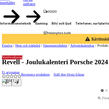
innehållet
sidfoten
00220
Informationsteknik
Gaming
Bild och ljud
Telefoner, surfplatt
Helsingfors butik
Käytössäsi
Etusivu
/
Hem och trädgård
/
Säsongsprodukter
/
Adventskalendrar
/
Produkt
Slutförsäljning
Revell - Joulukalenteri Porsche 2024
Ei arvosanaa
Recensera produkten
Ställ den första frågan
Produktbilder och videor
Vis
Visa p
Förs