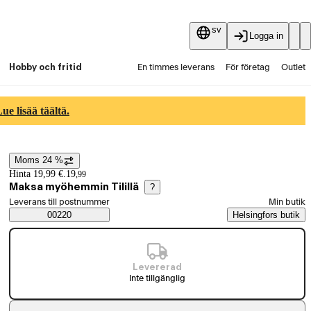
sv
Logga in
Hobby och fritid
En timmes leverans
För företag
Outlet
Fyndpartier
Guider och artiklar
Vaihtokauppa
e lisää täältä.
Tjänster
Aktuellt
Moms 24 %
Prisinformation
Hinta 19,99 €.
19
,
99
Maksa myöhemmin Tilillä
?
Välj beställningssätt
Leverans till postnummer
Min butik
Saatavuustiedot
00220
Helsingfors butik
Levererad
Inte tillgänglig