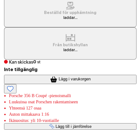
Beställd för upphämtning
laddar...
Från butikshyllan
laddar...
Kan skickas
0
st
Inte tillgänglig
Lägg i varukorgen
Porsche 356 B Coupé -pienoismalli
Luukuissa osat Porschen rakentamiseen
Yhteensä 127 osaa
Auton mittakaava 1:16
Ikäsuositus: yli 10-vuotiaille
Lägg till i jämförelse