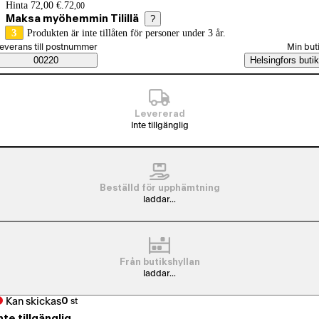
Prisinformation
Hinta 72,00 €.
72
,
00
Maksa myöhemmin Tilillä
?
3
Produkten är inte tillåten för personer under 3 år.
älj beställningssätt
everans till postnummer
Min but
Saatavuustiedot
00220
Helsingfors butik
Levererad
Inte tillgänglig
Beställd för upphämtning
laddar...
Från butikshyllan
laddar...
Kan skickas
0
st
nte tillgänglig